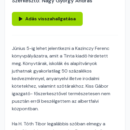
Szerkesztő: Nagy György András
Adás visszahallgatása
Június 5-ig lehet jelentkezni a Kazinczy Ferenc
könyvpályázatra, amit a Tinta kiadó hirdetett
meg. Könyvtárak, iskolák és alapítványok
juthatnak gyakorlatilag 50 százalékos
kedvezménnyel, anyanyelvi illetve irodalmi
kötetekhez, valamint szótárakhoz. Kiss Gábor
igazgató- főszerkesztővel természetesen nem
pusztán erről beszélgettem az albertfalvi
központban.
Ha H. Tóth Tibor legalábbis szóban elmegy a