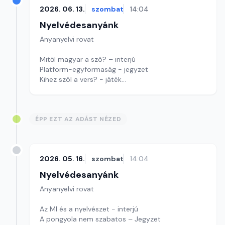
2026. 06. 13.
szombat
14:04
Nyelvédesanyánk
Anyanyelvi rovat
Mitől magyar a szó? – interjú
Platform-egyformaság - jegyzet
Kihez szól a vers? - játék
Szerkesztő: Nagy György András
ÉPP EZT AZ ADÁST NÉZED
2026. 05. 16.
szombat
14:04
Nyelvédesanyánk
Anyanyelvi rovat
Az MI és a nyelvészet - interjú
A pongyola nem szabatos – Jegyzet