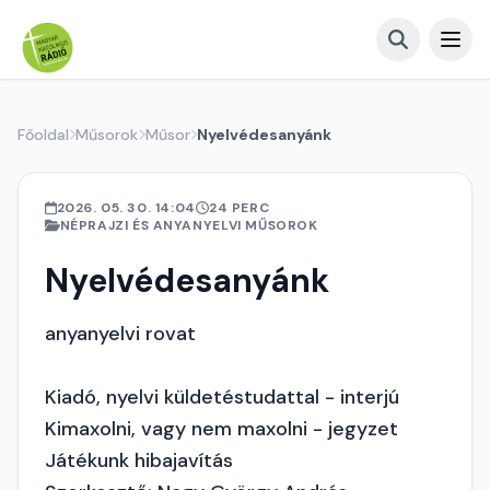
Főoldal
Műsorok
Műsor
Nyelvédesanyánk
2026. 05. 30. 14:04
24 PERC
NÉPRAJZI ÉS ANYANYELVI MŰSOROK
Nyelvédesanyánk
anyanyelvi rovat
Kiadó, nyelvi küldetéstudattal - interjú
Kimaxolni, vagy nem maxolni - jegyzet
Játékunk hibajavítás