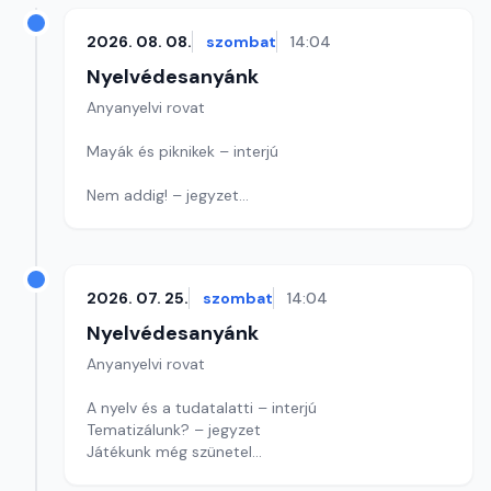
2026. 08. 08.
szombat
14:04
Nyelvédesanyánk
Anyanyelvi rovat
Mayák és piknikek – interjú
Nem addig! – jegyzet
Szerzőt keresünk! - játék
Szerkesztő: Nagy György András
2026. 07. 25.
szombat
14:04
Nyelvédesanyánk
Anyanyelvi rovat
A nyelv és a tudatalatti – interjú
Tematizálunk? – jegyzet
Játékunk még szünetel