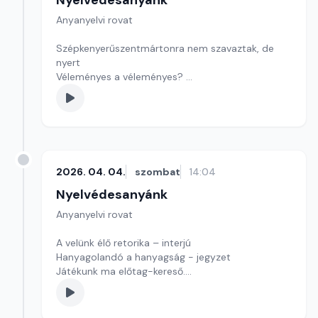
Nyelvédesanyánk
Anyanyelvi rovat
Szépkenyerűszentmártonra nem szavaztak, de
nyert
Véleményes a véleményes?
Játékunk szerzőkereső
Szerkesztő: Nagy György András
2026. 04. 04.
szombat
14:04
Nyelvédesanyánk
Anyanyelvi rovat
A velünk élő retorika – interjú
Hanyagolandó a hanyagság - jegyzet
Játékunk ma előtag-kereső.
Szerkesztő: Nagy György András