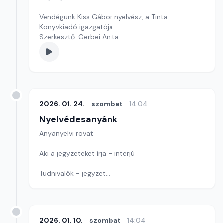
Vendégünk Kiss Gábor nyelvész, a Tinta
Könyvkiadó igazgatója
Szerkesztő: Gerbei Anita
2026. 01. 24.
szombat
14:04
Nyelvédesanyánk
Anyanyelvi rovat
Aki a jegyzeteket írja – interjú
Tudnivalók - jegyzet
Játék: Ismét egy címet keresünk
Szerkesztő: Nagy György András
2026. 01. 10.
szombat
14:04