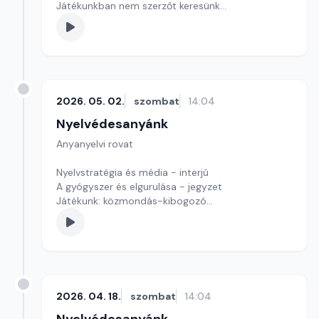
Játékunkban nem szerzőt keresünk
Szerkesztő: Nagy György András
2026. 05. 02.
szombat
14:04
Nyelvédesanyánk
Anyanyelvi rovat
Nyelvstratégia és média - interjú
A gyógyszer és elgurulása - jegyzet
Játékunk: közmondás-kibogozó
Szerkesztő: Nagy György András
2026. 04. 18.
szombat
14:04