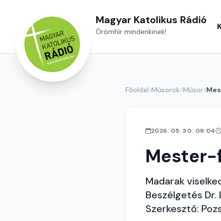
Magyar Katolikus Rádió
Örömhír mindenkinek!
Főoldal
Műsorok
Műsor
Mes
2026. 05. 30. 09:04
Mester-
Madarak viselke
Beszélgetés Dr. 
Szerkesztő: Poz