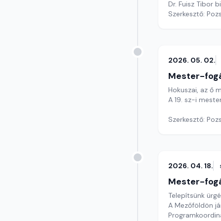
Dr. Fuisz Tibor b
Szerkesztő: Poz
2026. 05. 02.
Mester-fog
Hokuszai, az ő 
A 19. sz-i mest
Szerkesztő: Poz
2026. 04. 18.
Mester-fog
Telepítsünk ürgé
A Mezőföldön já
Programkoordiná