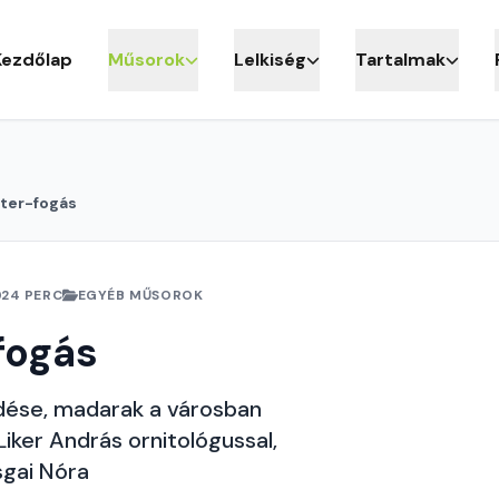
Kezdőlap
Műsorok
Lelkiség
Tartalmak
ter-fogás
24 PERC
EGYÉB MŰSOROK
fogás
dése, madarak a városban
Liker András ornitológussal,
sgai Nóra