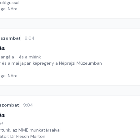
iológussal
sgai Nóra
szombat
9:04
ás
mangája - és a miénk
er és a mai japán képregény a Néprajzi Múzeumban
sgai Nóra
szombat
9:04
ás
t!
rtunk, az MME munkatársaival
tor: Dr Flesch Márton