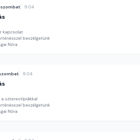
szombat
9:04
ás
ar kapcsolat
rténésszel beszélgetünk
sgai Nóra
szombat
9:04
ás
 a sztereotípiákkal
rténésszel beszélgetünk
sgai Nóra