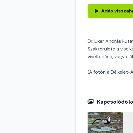
Adás visszah
Dr. Liker András kuta
Szakterülete a viselk
viselkedése, vagy él
(A fotón a Délkelet-
Kapcsolódó k