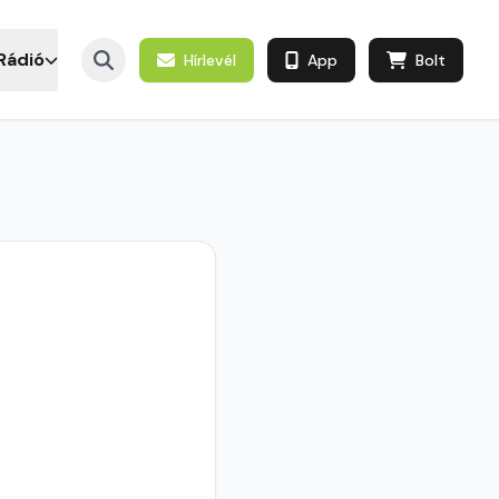
Rádió
Hírlevél
App
Bolt