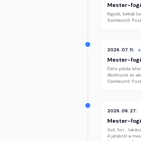
Mester-fog
Kígyók, békák b
Szerkesztő: Poz
2026. 07. 11.
Mester-fog
Élete példa lehet
Akolitusok és ak
Szerkesztő: Poz
2026. 06. 27.
Mester-fog
Sző, fon... taká
A játéktól a m