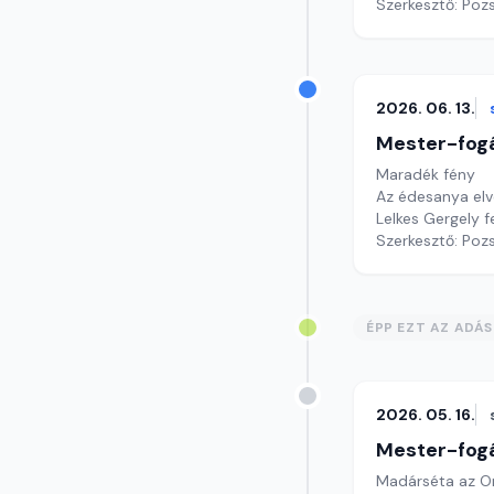
Szerkesztő: Poz
2026. 06. 13.
Mester-fog
Maradék fény
Az édesanya el
Lelkes Gergely 
Szerkesztő: Poz
ÉPP EZT AZ ADÁ
2026. 05. 16.
Mester-fog
Madárséta az O