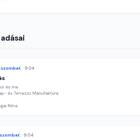
 adásai
szombat
9:04
ás
or és ma
ap- és Terrazzo Manufaktúra
sgai Nóra
szombat
9:04