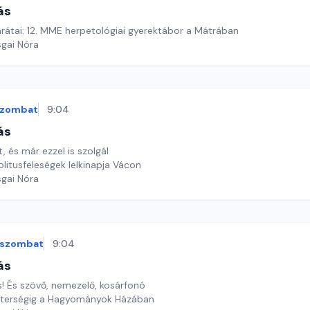
ás
arátai: 12. MME herpetológiai gyerektábor a Mátrában
sgai Nóra
szombat
9:04
ás
, és már ezzel is szolgál
olitusfeleségek lelkinapja Vácon
sgai Nóra
szombat
9:04
ás
cs! És szövő, nemezelő, kosárfonó
esterségig a Hagyományok Házában