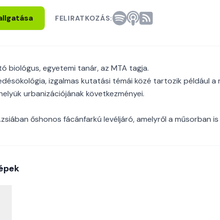
allgatása
FELIRATKOZÁS:
tó biológus, egyetemi tanár, az MTA tagja.
edésökológia, izgalmas kutatási témái közé tartozik például a
őhelyük urbanizációjának következményei.
Ázsiában őshonos fácánfarkú levéljáró, amelyről a műsorban is 
épek