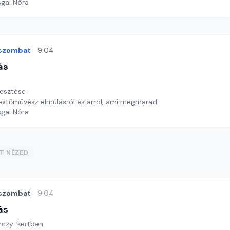
sgai Nóra
szombat
9:04
ás
vesztése
festőművész elmúlásról és arról, ami megmarad
sgai Nóra
ST NÉZED
szombat
9:04
ás
rczy-kertben