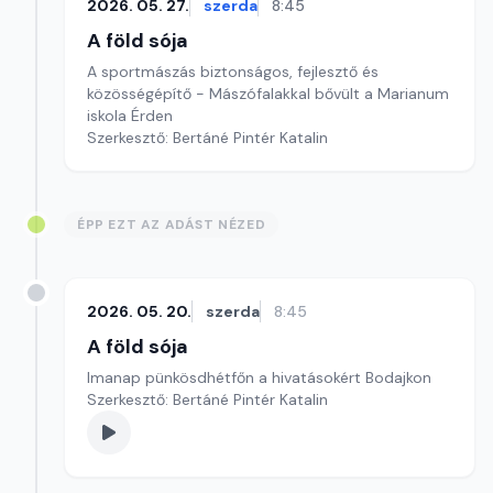
2026. 05. 27.
szerda
8:45
A föld sója
A sportmászás biztonságos, fejlesztő és
közösségépítő - Mászófalakkal bővült a Marianum
iskola Érden
Szerkesztő: Bertáné Pintér Katalin
ÉPP EZT AZ ADÁST NÉZED
2026. 05. 20.
szerda
8:45
A föld sója
Imanap pünkösdhétfőn a hivatásokért Bodajkon
Szerkesztő: Bertáné Pintér Katalin