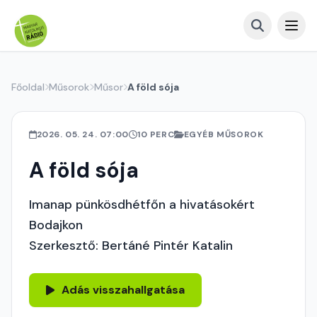
Főoldal
Műsorok
Műsor
A föld sója
2026. 05. 24. 07:00
10 PERC
EGYÉB MŰSOROK
A föld sója
Imanap pünkösdhétfőn a hivatásokért
Bodajkon
Szerkesztő: Bertáné Pintér Katalin
Adás visszahallgatása