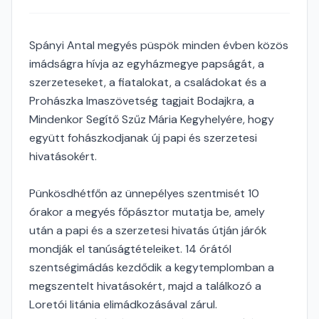
Spányi Antal megyés püspök minden évben közös
imádságra hívja az egyházmegye papságát, a
szerzeteseket, a fiatalokat, a családokat és a
Prohászka Imaszövetség tagjait Bodajkra, a
Mindenkor Segítő Szűz Mária Kegyhelyére, hogy
együtt fohászkodjanak új papi és szerzetesi
hivatásokért.
Pünkösdhétfőn az ünnepélyes szentmisét 10
órakor a megyés főpásztor mutatja be, amely
után a papi és a szerzetesi hivatás útján járók
mondják el tanúságtételeiket. 14 órától
szentségimádás kezdődik a kegytemplomban a
megszentelt hivatásokért, majd a találkozó a
Loretói litánia elimádkozásával zárul.