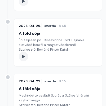
2026. 04. 29.
szerda
8:45
A föld sója
Éni teljesen jó! - Kissevichné Toldi Hajnalka
életvédő beszél a magzatvédelemről
Szerkesztő: Bertáné Pintér Katalin
2026. 04. 22.
szerda
8:45
A föld sója
Meghirdette családtáborát a Székesfehérvári
egyházmegye
Szerkesztő: Bertáné Pintér Katalin