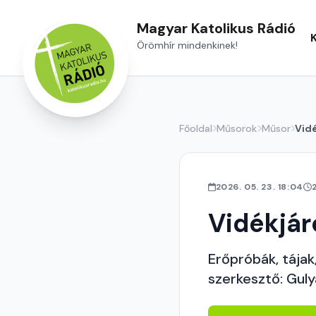
Magyar Katolikus Rádió
Örömhír mindenkinek!
Főoldal
Műsorok
Műsor
Vid
2026. 05. 23. 18:04
Vidékjár
Erőpróbák, tájak, 
szerkesztő: Guly