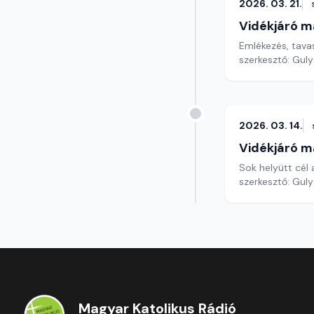
2026. 03. 21.
Vidékjáró m
Emlékezés, tavas
szerkesztő: Gul
2026. 03. 14.
Vidékjáró m
Sok helyütt cél 
szerkesztő: Gul
Magyar Katolikus Rádió