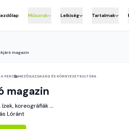
Kezdőlap
Műsorok
Lelkiség
Tartalmak
ékjáró magazin
24 PERC
MEZŐGAZDASÁG ÉS KÖRNYEZETKULTÚRA
ó magazin
ízek, koreográfiák ...
ás Lóránt