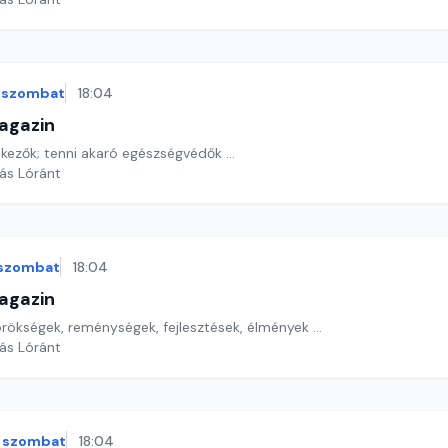
szombat
18:04
agazin
kezők; tenni akaró egészségvédők ...
yás Lóránt
szombat
18:04
agazin
ökségek, reménységek, fejlesztések, élmények ...
yás Lóránt
szombat
18:04