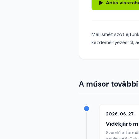
Adás visszah
Mai ismét szót ejtün
kezdeményezésről, a
A műsor további
2026. 06. 27.
Vidékjáró m
Szemléletformáló
szerkesztő: Gul