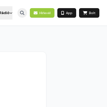
Rádió
Hírlevél
App
Bolt