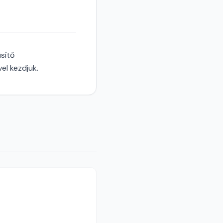
sítő
l kezdjük.