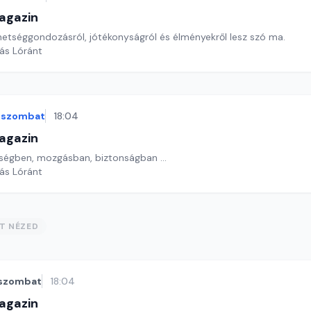
agazin
ehetséggondozásról, jótékonyságról és élményekről lesz szó ma.
yás Lóránt
szombat
18:04
agazin
zségben, mozgásban, biztonságban ...
yás Lóránt
ST NÉZED
szombat
18:04
agazin