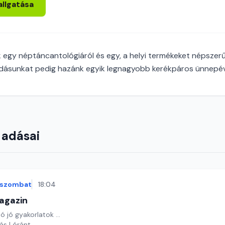
allgatása
k egy néptáncantológiáról és egy, a helyi termékeket népszerű
dásunkat pedig hazánk egyik legnagyobb kerékpáros ünnepéve
 adásai
szombat
18:04
agazin
 jó gyakorlatok ...
yás Lóránt