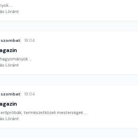
yok ...
yás Lóránt
szombat
18:04
agazin
hagyományok ...
yás Lóránt
szombat
18:04
agazin
 erőpróbák, természetközeli mesterségek ...
yás Lóránt