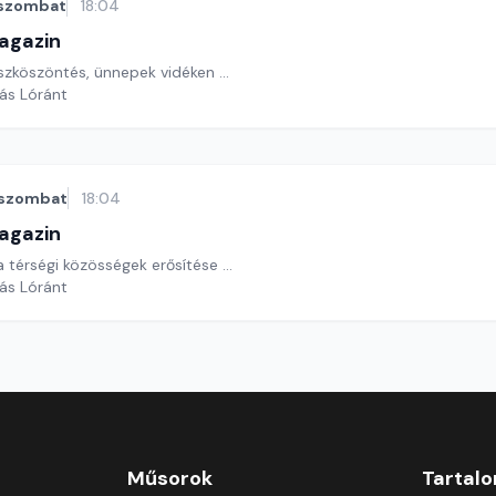
szombat
18:04
agazin
zköszöntés, ünnepek vidéken ...
yás Lóránt
szombat
18:04
agazin
a térségi közösségek erősítése ...
yás Lóránt
Műsorok
Tartal