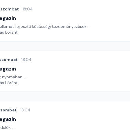
szombat
18:04
agazin
ellemet fejlesztő közösségi kezdeményezések ...
yás Lóránt
szombat
18:04
agazin
k nyomában ...
yás Lóránt
szombat
18:04
agazin
ulók ...