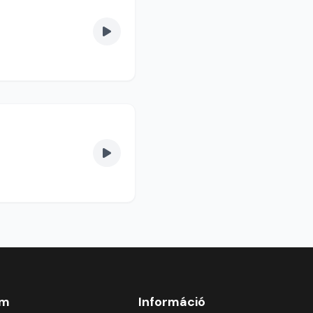
om
Információ