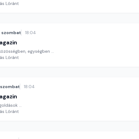
yás Lóránt
szombat
18:04
agazin
közösségben, egységben ...
yás Lóránt
szombat
18:04
agazin
oldások ...
yás Lóránt