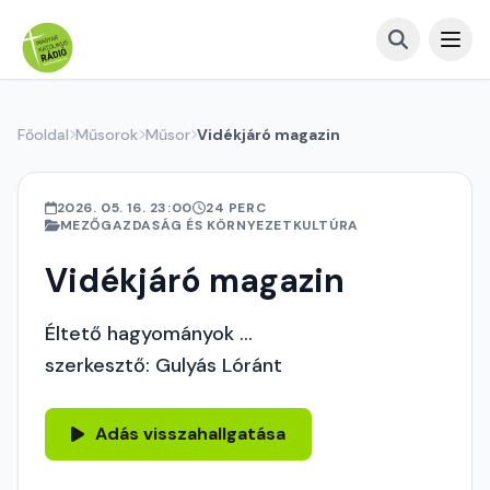
Főoldal
Műsorok
Műsor
Vidékjáró magazin
2026. 05. 16. 23:00
24 PERC
MEZŐGAZDASÁG ÉS KÖRNYEZETKULTÚRA
Vidékjáró magazin
Éltető hagyományok ...
szerkesztő: Gulyás Lóránt
Adás visszahallgatása