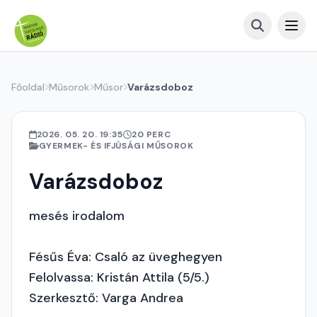
Főoldal
Műsorok
Műsor
Varázsdoboz
2026. 05. 20. 19:35
20 PERC
GYERMEK- ÉS IFJÚSÁGI MŰSOROK
Varázsdoboz
mesés irodalom
Fésűs Éva: Csaló az üveghegyen
Felolvassa: Kristán Attila (5/5.)
Szerkesztő: Varga Andrea