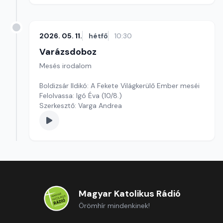
2026. 05. 11.
hétfő
10:30
Varázsdoboz
Mesés irodalom
Boldizsár Ildikó: A Fekete Világkerülő Ember meséi
Felolvassa: Igó Éva (10/8.)
Szerkesztő: Varga Andrea
Magyar Katolikus Rádió
Örömhír mindenkinek!