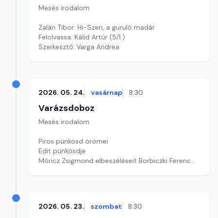
Mesés irodalom
Zalán Tibor: Hi-Szen, a guruló madár
Felolvassa: Kálid Artúr (5/1.)
Szerkesztő: Varga Andrea
2026. 05. 24.
vasárnap
8:30
Varázsdoboz
Mesés irodalom
Piros pünkösd örömei
Edit pünkösdje
Móricz Zsigmond elbeszéléseit Borbiczki Ferenc
olvassa fel.
Szerkesztő: Varga Andrea
2026. 05. 23.
szombat
8:30