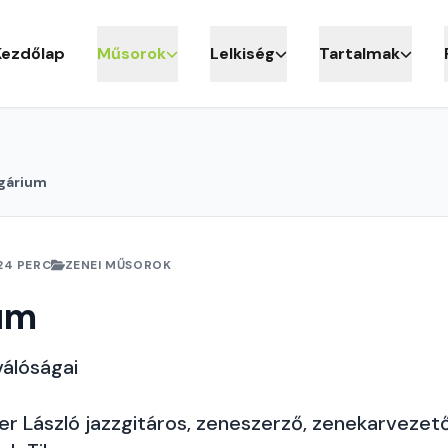
Kezdőlap
Műsorok
Lelkiség
Tartalmak
gárium
24 PERC
ZENEI MŰSOROK
um
válóságai
r László jazzgitáros, zeneszerző, zenekarvezető