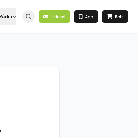
Rádió
Hírlevél
App
Bolt
.