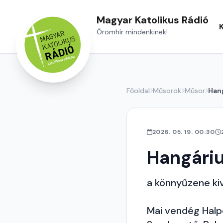
Magyar Katolikus Rádió
Örömhír mindenkinek!
Főoldal
Műsorok
Műsor
Han
2026. 05. 19. 00:30
Hangári
a könnyűzene ki
Mai vendég Halpe