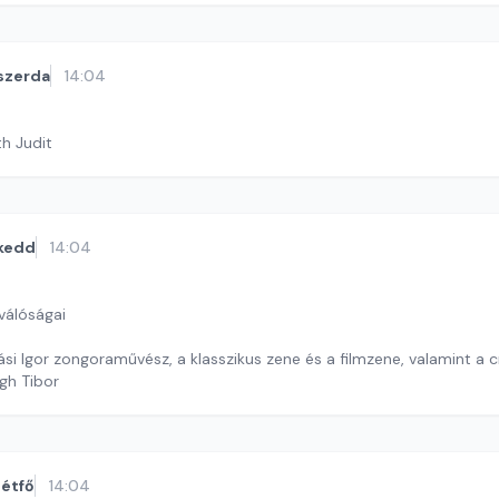
szerda
14:04
th Judit
kedd
14:04
válóságai
si Igor zongoraművész, a klasszikus zene és a filmzene, valamint a 
gh Tibor
étfő
14:04