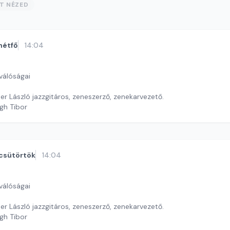
ST NÉZED
hétfő
14:04
válóságai
r László jazzgitáros, zeneszerző, zenekarvezető.
gh Tibor
csütörtök
14:04
válóságai
r László jazzgitáros, zeneszerző, zenekarvezető.
gh Tibor