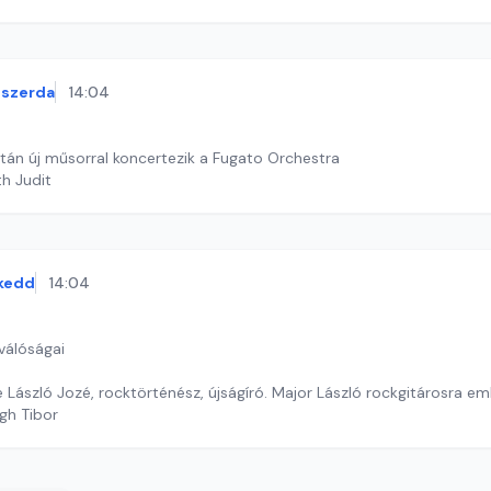
szerda
14:04
tán új műsorral koncertezik a Fugato Orchestra
th Judit
kedd
14:04
válóságai
László Jozé, rocktörténész, újságíró. Major László rockgitárosra em
gh Tibor