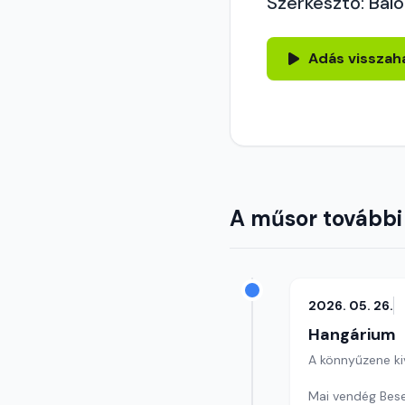
Szerkesztő: Balo
Adás visszah
A műsor további
2026. 05. 26.
Hangárium
A könnyűzene ki
Mai vendég Bese