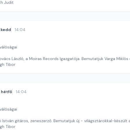
th Judit
kedd
14:04
válóságai
ovács László, a Moiras Records Igazgatója. Bemutatjuk Varga Miklós
gh Tibor
hétfő
14:04
válóságai
 István gitáros, zeneszerző. Bemutatjuk új - világsztárokkal-készült
gh Tibor