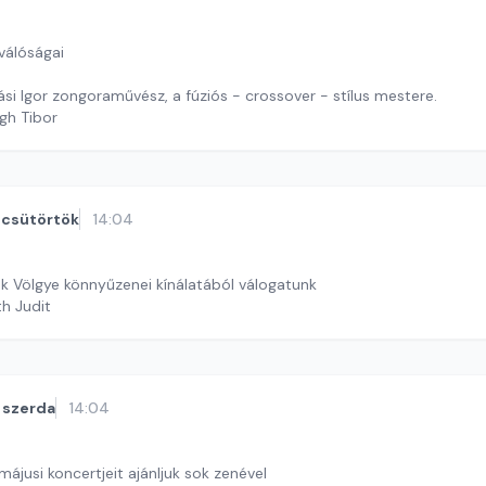
válóságai
si Igor zongoraművész, a fúziós - crossover - stílus mestere.
gh Tibor
csütörtök
14:04
k Völgye könnyűzenei kínálatából válogatunk
th Judit
szerda
14:04
ájusi koncertjeit ajánljuk sok zenével