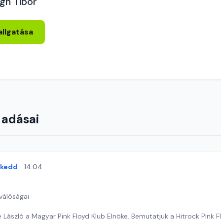
gh Tibor
allgatása
 adásai
kedd
14:04
válóságai
 László a Magyar Pink Floyd Klub Elnöke. Bemutatjuk a Hitrock Pink 