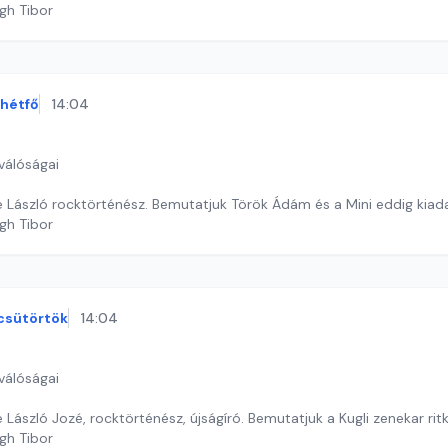
gh Tibor
hétfő
14:04
válóságai
 László rocktörténész. Bemutatjuk Török Ádám és a Mini eddig kiadat
gh Tibor
csütörtök
14:04
válóságai
László Jozé, rocktörténész, újságíró. Bemutatjuk a Kugli zenekar ritka
gh Tibor