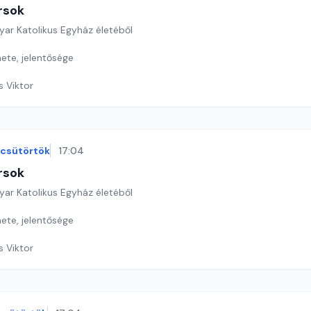
rsok
yar Katolikus Egyház életéből
ete, jelentősége
s Viktor
csütörtök
17:04
rsok
yar Katolikus Egyház életéből
ete, jelentősége
s Viktor