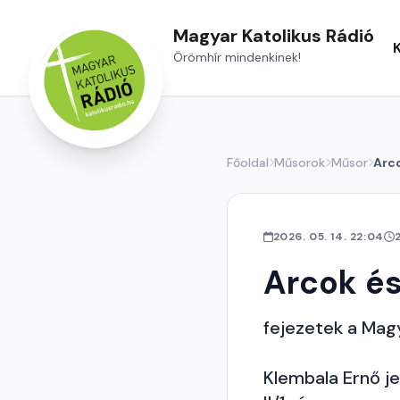
Magyar Katolikus Rádió
Örömhír mindenkinek!
Főoldal
Műsorok
Műsor
Arco
2026. 05. 14. 22:04
Arcok és
fejezetek a Magy
Klembala Ernő je