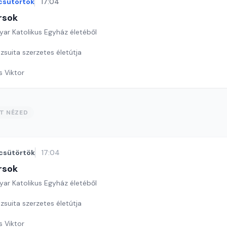
csütörtök
17:04
rsok
yar Katolikus Egyház életéből
zsuita szerzetes életútja
s Viktor
ST NÉZED
csütörtök
17:04
rsok
yar Katolikus Egyház életéből
zsuita szerzetes életútja
s Viktor