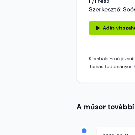
II/1.rész
Szerkesztő: Soó
Adás visszah
Klembala Ernő jezsui
Tamás tudományos ku
A műsor további