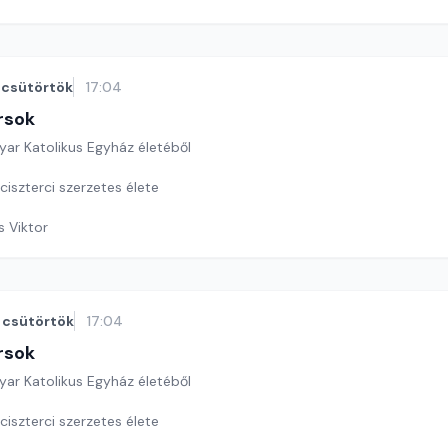
csütörtök
17:04
rsok
yar Katolikus Egyház életéből
ciszterci szerzetes élete
s Viktor
csütörtök
17:04
rsok
yar Katolikus Egyház életéből
iszterci szerzetes élete