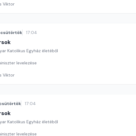
s Viktor
csütörtök
17:04
rsok
yar Katolikus Egyház életéből
iniszter levelezése
s Viktor
csütörtök
17:04
rsok
yar Katolikus Egyház életéből
iniszter levelezése