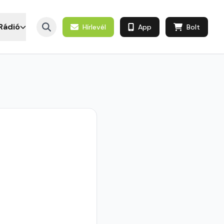
Rádió
Hírlevél
App
Bolt