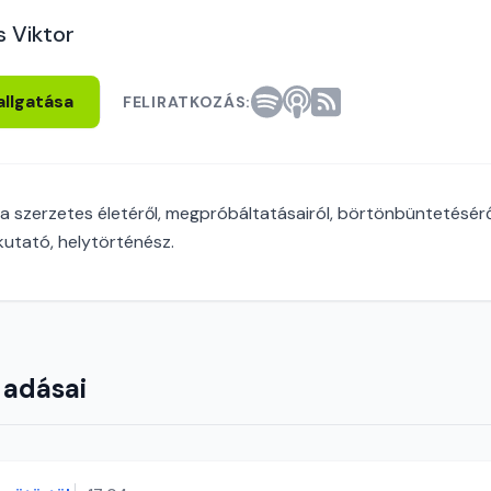
s Viktor
allgatása
FELIRATKOZÁS:
ta szerzetes életéről, megpróbáltatásairól, börtönbüntetésér
tató, helytörténész.
 adásai