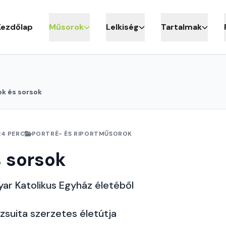
Kezdőlap
Műsorok
Lelkiség
Tartalmak
k és sorsok
24 PERC
PORTRÉ- ÉS RIPORTMŰSOROK
 sorsok
ar Katolikus Egyház életéből
zsuita szerzetes életútja