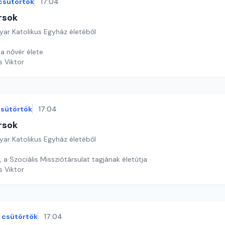
csütörtök
17:04
rsok
yar Katolikus Egyház életéből
a nővér élete
s Viktor
sütörtök
17:04
rsok
yar Katolikus Egyház életéből
, a Szociális Missziótársulat tagjának életútja
s Viktor
csütörtök
17:04