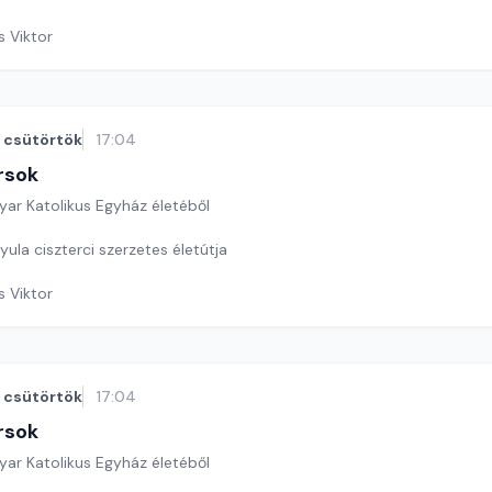
s Viktor
csütörtök
17:04
rsok
yar Katolikus Egyház életéből
ula ciszterci szerzetes életútja
s Viktor
csütörtök
17:04
rsok
yar Katolikus Egyház életéből