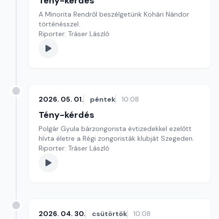
Tény-kérdés
A Minorita Rendről beszélgetünk Kohári Nándor
történésszel.
Riporter: Tráser László
2026. 05. 01.
péntek
10:08
Tény-kérdés
Polgár Gyula bárzongorista évtizedekkel ezelőtt
hívta életre a Régi zongoristák klubját Szegeden.
Riporter: Tráser László
2026. 04. 30.
csütörtök
10:08