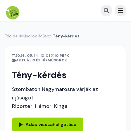
Főoldal
Műsorok
Műsor
Tény-kérdés
2026. 05. 14. 10:08
10 PERC
AKTUÁLIS ÉS HÍRMŰSOROK
Tény-kérdés
Szombaton Nagymarosra várják az
ifjúságot
Riporter: Hámori Kinga
Adás visszahallgatása