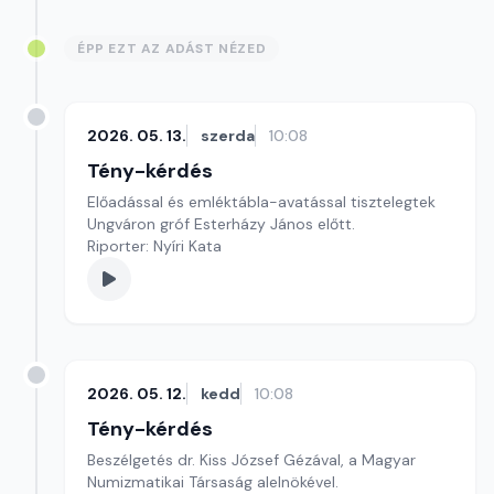
ÉPP EZT AZ ADÁST NÉZED
2026. 05. 13.
szerda
10:08
Tény-kérdés
Előadással és emléktábla-avatással tisztelegtek
Ungváron gróf Esterházy János előtt.
Riporter: Nyíri Kata
2026. 05. 12.
kedd
10:08
Tény-kérdés
Beszélgetés dr. Kiss József Gézával, a Magyar
Numizmatikai Társaság alelnökével.