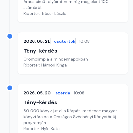
Aracs című folyóirat nem rég megjelent 100.
számáról.
Riporter: Tráser László
2026. 05. 21.
csütörtök
10:08
Tény-kérdés
Örömolimpia a mindennapokban
Riporter: Hámori Kinga
2026. 05. 20.
szerda
10:08
Tény-kérdés
80 000 könyv jut el a Kárpát-medence magyar
könyvtáraiba a Országos Széchényi Könyvtár új
programján
Riporter: Nyíri Kata