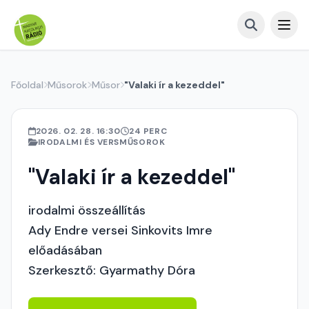
Főoldal
Műsorok
Műsor
"Valaki ír a kezeddel"
2026. 02. 28. 16:30
24 PERC
IRODALMI ÉS VERSMŰSOROK
"Valaki ír a kezeddel"
irodalmi összeállítás
Ady Endre versei Sinkovits Imre
előadásában
Szerkesztő: Gyarmathy Dóra