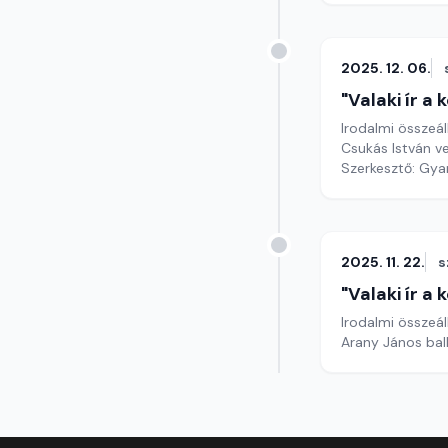
2025. 12. 06.
"Valaki ír a
Irodalmi összeál
Csukás István ve
Szerkesztő: Gy
2025. 11. 22.
s
"Valaki ír a
Irodalmi összeál
Arany János ball