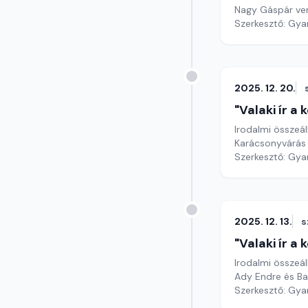
Nagy Gáspár ve
Szerkesztő: Gy
2025. 12. 20.
"Valaki ír a
Irodalmi összeál
Karácsonyvárás
Szerkesztő: Gy
2025. 12. 13.
s
"Valaki ír a
Irodalmi összeál
Ady Endre és Bal
Szerkesztő: Gy