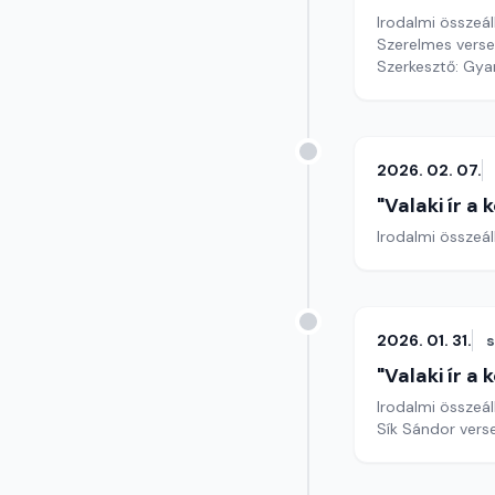
Irodalmi összeál
Szerelmes versek
Szerkesztő: Gy
2026. 02. 07.
"Valaki ír a
Irodalmi összeál
2026. 01. 31.
"Valaki ír a
Irodalmi összeál
Sík Sándor verse