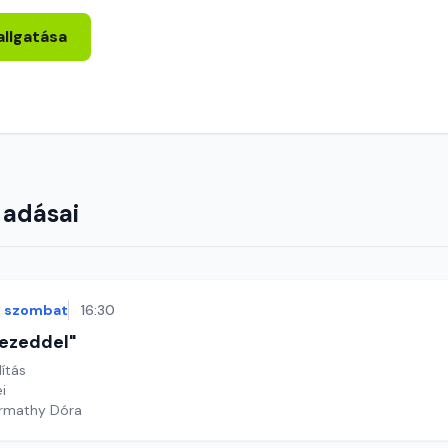
allgatása
 adásai
szombat
16:30
 kezeddel"
lítás
ei
armathy Dóra