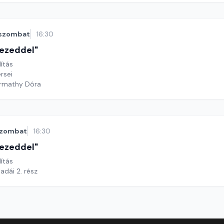
szombat
16:30
 kezeddel"
lítás
rsei
armathy Dóra
zombat
16:30
 kezeddel"
lítás
adái 2. rész