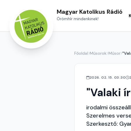
Magyar Katolikus Rádió
Örömhír mindenkinek!
Főoldal
Műsorok
Műsor
"Val
2026. 02. 15. 03:30
"Valaki í
irodalmi összeáll
Szerelmes versek
Szerkesztő: Gy