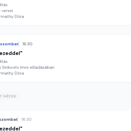
lítás
 versei
armathy Dóra
szombat
16:30
 kezeddel"
lítás
i Sinkovits Imre előadásában
armathy Dóra
ST NÉZED
szombat
16:30
 kezeddel"