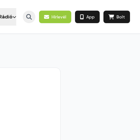
Rádió
Hírlevél
App
Bolt