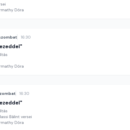
rsei
armathy Dóra
szombat
16:30
 kezeddel"
lítás
armathy Dóra
zombat
16:30
 kezeddel"
lítás
assi Bálint versei
armathy Dóra