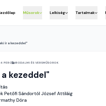
Kezdőlap
Műsorok
Lelkiség
Tartalmak
aki ír a kezeddel"
24 PERC
IRODALMI ÉS VERSMŰSOROK
r a kezeddel"
ítás
 Petőfi Sándortól József Attiláig
armathy Dóra