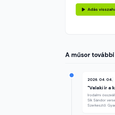
Adás visszah
A műsor további
2026. 04. 04.
"Valaki ír a
Irodalmi összeál
Sík Sándor vers
Szerkesztő: Gy