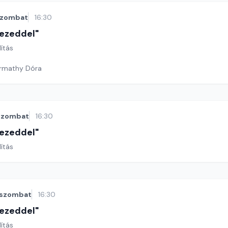
szombat
16:30
 kezeddel"
lítás
armathy Dóra
szombat
16:30
 kezeddel"
lítás
szombat
16:30
 kezeddel"
lítás