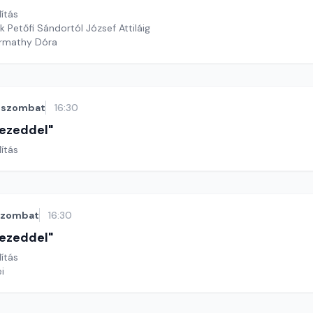
lítás
 Petőfi Sándortól József Attiláig
armathy Dóra
szombat
16:30
 kezeddel"
lítás
szombat
16:30
 kezeddel"
lítás
i