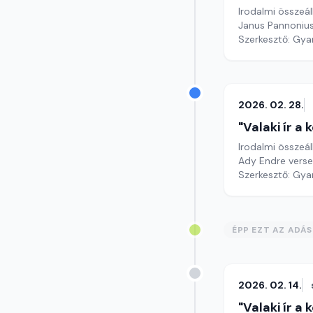
Irodalmi összeál
Janus Pannonius
Szerkesztő: Gy
2026. 02. 28.
"Valaki ír a
Irodalmi összeál
Ady Endre verse
Szerkesztő: Gy
ÉPP EZT AZ ADÁ
2026. 02. 14.
"Valaki ír a