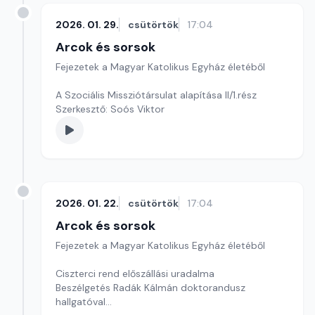
2026. 01. 29.
csütörtök
17:04
Arcok és sorsok
Fejezetek a Magyar Katolikus Egyház életéből
A Szociális Missziótársulat alapítása II/1.rész
Szerkesztő: Soós Viktor
2026. 01. 22.
csütörtök
17:04
Arcok és sorsok
Fejezetek a Magyar Katolikus Egyház életéből
Ciszterci rend előszállási uradalma
Beszélgetés Radák Kálmán doktorandusz
hallgatóval