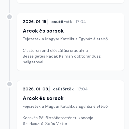
2. rész
Szerkesztő: Soós Viktor
2026. 01. 15.
csütörtök
17:04
Arcok és sorsok
Fejezetek a Magyar Katolikus Egyház életéből
Ciszterci rend előszállási uradalma
Beszélgetés Radák Kálmán doktorandusz
hallgatóval
1. rész
Szerkesztő: Soós Viktor
2026. 01. 08.
csütörtök
17:04
Arcok és sorsok
Fejezetek a Magyar Katolikus Egyház életéből
Kecskés Pál filozófiatörténeti kánonja
Szerkesztő: Soós Viktor