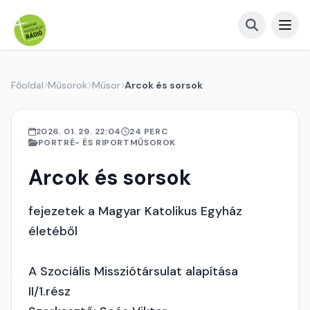
Főoldal
Műsorok
Műsor
Arcok és sorsok
2026. 01. 29. 22:04
24 PERC
PORTRÉ- ÉS RIPORTMŰSOROK
Arcok és sorsok
fejezetek a Magyar Katolikus Egyház
életéből
A Szociális Missziótársulat alapítása
II/1.rész