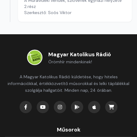
A Muravidéki vendek, szlovének egyházi helyzete
2.rész
Szerkesztő: Soós Viktor
Magyar Katolikus Rádió
Örömhír mindenkinek!
A Magyar Katolikus Rádió küldetése, hogy hiteles
információkkal, értékközvetítő műsorokkal és lelki táplálékkal
szolgálja hallgatóit. Minden nap, 24 órában.
Műsorok