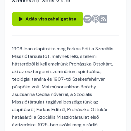
Szerkesztő: Soós Viktor
Adás visszahallgatása
1908-ban alapította meg Farkas Edit a Szociális
Missziótársulatot, melynek lelki, szellemi
hátteréből ki kell emelnünk Prohászka Ottokárt,
aki az esztergomi szeminárium spirituálisa,
teológiai tanára és 1907-től Székesfehérvár
püspöke volt. Mai műsorunkban Beöthy
Zsuzsanna Cecília nővérrel, a Szociális
Missziótársulat tagjával beszélgetünk az
alapításról, Farkas Editről, Prohászka Ottokár
hatásáról a Szociális Missziótársulat első
évtizedeire. 1925-ben szólal meg a rádió