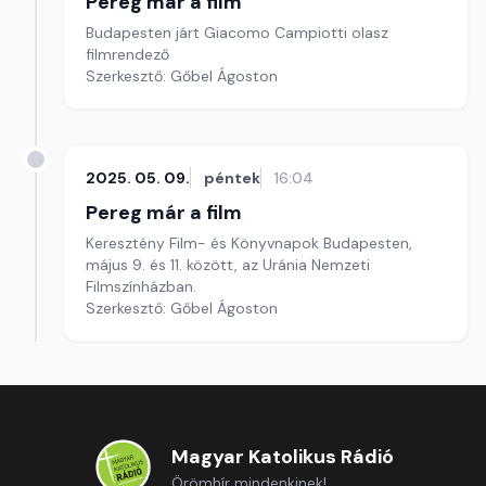
Pereg már a film
Budapesten járt Giacomo Campiotti olasz
filmrendező
Szerkesztő: Gőbel Ágoston
2025. 05. 09.
péntek
16:04
Pereg már a film
Keresztény Film- és Könyvnapok Budapesten,
május 9. és 11. között, az Uránia Nemzeti
Filmszínházban.
Szerkesztő: Gőbel Ágoston
Magyar Katolikus Rádió
Örömhír mindenkinek!