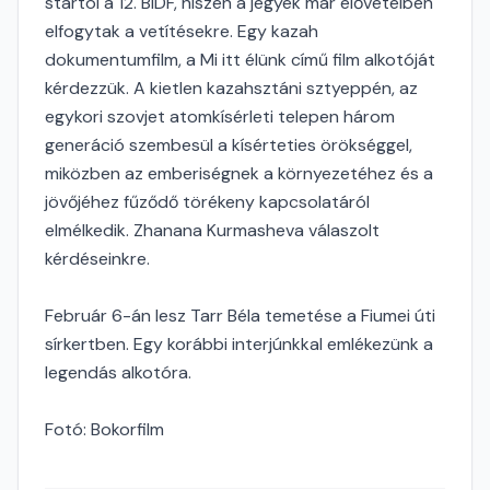
startol a 12. BIDF, hiszen a jegyek már elővételben
elfogytak a vetítésekre. Egy kazah
dokumentumfilm, a Mi itt élünk című film alkotóját
kérdezzük. A kietlen kazahsztáni sztyeppén, az
egykori szovjet atomkísérleti telepen három
generáció szembesül a kísérteties örökséggel,
miközben az emberiségnek a környezetéhez és a
jövőjéhez fűződő törékeny kapcsolatáról
elmélkedik. Zhanana Kurmasheva válaszolt
kérdéseinkre.
Február 6-án lesz Tarr Béla temetése a Fiumei úti
sírkertben. Egy korábbi interjúnkkal emlékezünk a
legendás alkotóra.
Fotó: Bokorfilm