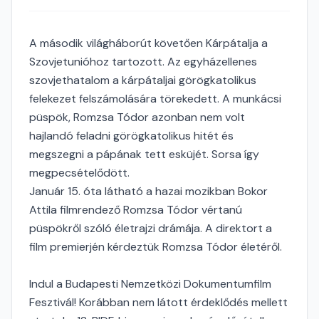
A második világháborút követően Kárpátalja a
Szovjetunióhoz tartozott. Az egyházellenes
szovjethatalom a kárpátaljai görögkatolikus
felekezet felszámolására törekedett. A munkácsi
püspök, Romzsa Tódor azonban nem volt
hajlandó feladni görögkatolikus hitét és
megszegni a pápának tett esküjét. Sorsa így
megpecsételődött.
Január 15. óta látható a hazai mozikban Bokor
Attila filmrendező Romzsa Tódor vértanú
püspökről szóló életrajzi drámája. A direktort a
film premierjén kérdeztük Romzsa Tódor életéről.
Indul a Budapesti Nemzetközi Dokumentumfilm
Fesztivál! Korábban nem látott érdeklődés mellett