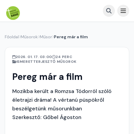
Főoldal
Műsorok
Műsor
Pereg már a film
2026. 01. 17. 03:00
24 PERC
ISMERETTERJESZTŐ MŰSOROK
Pereg már a film
Mozikba került a Romzsa Tódorról szóló
életrajzi dráma! A vértanú püspökről
beszélgetünk műsorunkban
Szerkesztő: Gőbel Ágoston