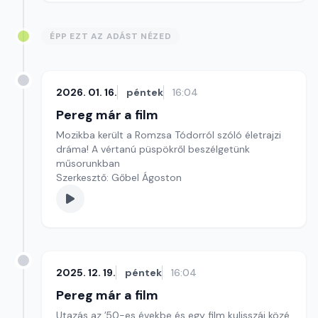
ÉPP EZT AZ ADÁST NÉZED
2026. 01. 16.
péntek
16:04
Pereg már a film
Mozikba került a Romzsa Tódorról szóló életrajzi
dráma! A vértanú püspökről beszélgetünk
műsorunkban
Szerkesztő: Gőbel Ágoston
2025. 12. 19.
péntek
16:04
Pereg már a film
Utazás az ’50-es évekbe és egy film kulisszái közé