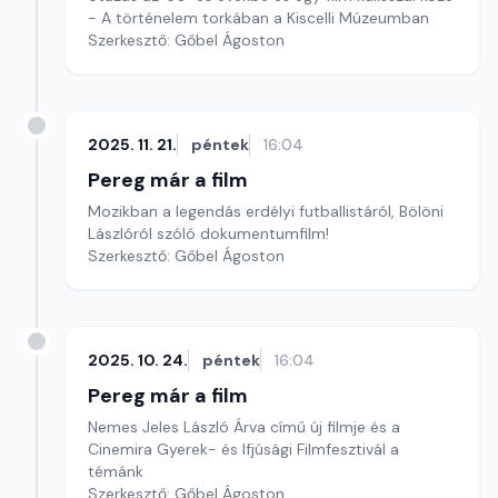
- A történelem torkában a Kiscelli Múzeumban
Szerkesztő: Gőbel Ágoston
2025. 11. 21.
péntek
16:04
Pereg már a film
Mozikban a legendás erdélyi futballistáról, Bölöni
Lászlóról szóló dokumentumfilm!
Szerkesztő: Gőbel Ágoston
2025. 10. 24.
péntek
16:04
Pereg már a film
Nemes Jeles László Árva című új filmje és a
Cinemira Gyerek- és Ifjúsági Filmfesztivál a
témánk
Szerkesztő: Gőbel Ágoston