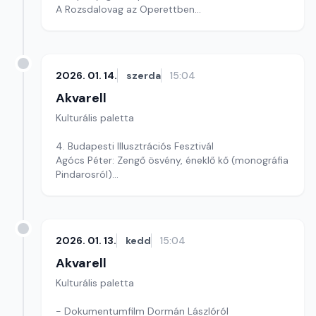
A Rozsdalovag az Operettben
Szerkesztő: Nagy György András
2026. 01. 14.
szerda
15:04
Akvarell
Kulturális paletta
4. Budapesti Illusztrációs Fesztivál
Agócs Péter: Zengő ösvény, éneklő kő (monográfia
Pindarosról)
Szerkesztő: Fazekas Gyöngyvér
2026. 01. 13.
kedd
15:04
Akvarell
Kulturális paletta
- Dokumentumfilm Dormán Lászlóról