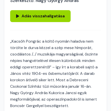
Szerkesztő: Nagy György András
Adás visszahallgatása
„Kacsóh Pongrác a költő nyomán haladva nem
törölte le durva kézzel a szép mese hímporát,
csodálatos /…/ muzsikája magyarságával, őszinte
népies hangvételével élesen különbözik minden
eddigi operettzenétől” – így írt a korabeli sajtó a
János vitéz 1904-es ősbemutatójáról. A darab
korokon átívelő siker lett. Most a Debreceni
Csokonai Színház tűzi műsorára január 16-án.
Nagy György András Kukorica Jancsi egyik
megformálójával, az operaszínpadokról is ismert
Boncsér Gergellyel beszélgetett.