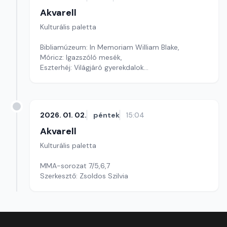
Akvarell
Kulturális paletta
Bibliamúzeum: In Memoriam William Blake,
Móricz: Igazszóló mesék,
Eszterhéj: Világjáró gyerekdalok
szerkesztő: Szentimrei Kristóf
2026. 01. 02.
péntek
15:04
Akvarell
Kulturális paletta
MMA-sorozat 7/5,6,7
Szerkesztő: Zsoldos Szilvia