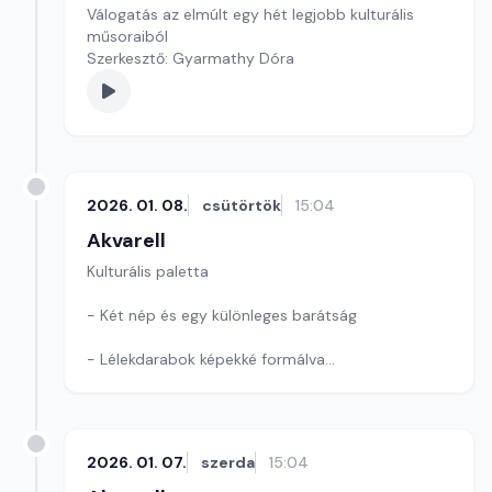
Válogatás az elmúlt egy hét legjobb kulturális
műsoraiból
Szerkesztő: Gyarmathy Dóra
2026. 01. 08.
csütörtök
15:04
Akvarell
Kulturális paletta
- Két nép és egy különleges barátság
- Lélekdarabok képekké formálva
- Pajzsok, páncélok, legendák
Szerkesztő: Nagy György András
2026. 01. 07.
szerda
15:04