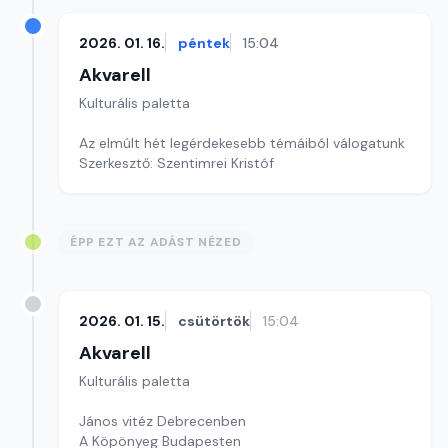
2026. 01. 16.
péntek
15:04
Akvarell
Kulturális paletta
Az elmúlt hét legérdekesebb témáiból válogatunk
Szerkesztő: Szentimrei Kristóf
ÉPP EZT AZ ADÁST NÉZED
2026. 01. 15.
csütörtök
15:04
Akvarell
Kulturális paletta
János vitéz Debrecenben
A Köpönyeg Budapesten