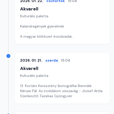
2026. 01. 22.
csütörtök
15:04
Akvarell
Kulturális paletta
Kalandregények gyereknek
A magyar költészet évszázadai
Programajánló a magyar kultúra napján
Szerkesztő: Nagy György András
2026. 01. 21.
szerda
15:04
Akvarell
Kulturális paletta
13. Kortárs Keresztény Ikonográfiai Biennálé
Nényei Pál: Az iroddalom visszavág - József Attila
Szerkesztő: Fazekas Gyöngyvér