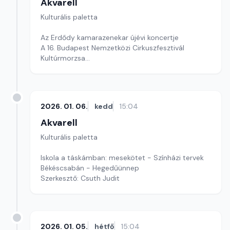
Akvarell
Kulturális paletta
Az Erdődy kamarazenekar újévi koncertje
A 16. Budapest Nemzetközi Cirkuszfesztivál
Kultúrmorzsa
Szerkesztő: Fazekas Gyöngyvér
2026. 01. 06.
kedd
15:04
Akvarell
Kulturális paletta
Iskola a táskámban: mesekötet - Színházi tervek
Békéscsabán - Hegedűünnep
Szerkesztő: Csuth Judit
2026. 01. 05.
hétfő
15:04