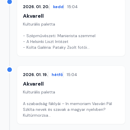
2026. 01. 20.
kedd
15:04
Akvarell
Kulturális paletta
- Szépművészeti: Manierista szemmel
- A Helsinki Liszt Intézet
- Kolta Galéria: Pataky Zsolt fotói
Szerkesztő: Tóth J. András
2026. 01. 19.
hétfő
15:04
Akvarell
Kulturális paletta
A szabadság fáklyái – In memoriam Vasvári Pál
Szkíta nevek és szavak a magyar nyelvben?
Kultúrmorzsa
szerkesztő: Szentimrei Kristóf