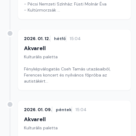
- Pécsi Nemzeti Színház: Füsti Molnár Éva
- Kultúrmorzsák
Szerkesztő: Tóth J. András
2026. 01. 12.
hétfő
15:04
Akvarell
Kulturális paletta
Fényképválogatás Cseh Tamás utazásaiból,
Ferences koncert és nyilvános főpróba az
autistákért
szerkesztő: Szentimrei Kristóf
2026. 01. 09.
péntek
15:04
Akvarell
Kulturális paletta