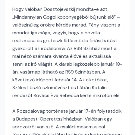
Hogy valóban Dosztojevszkij mondta-e azt,
„Mindannyian Gogol köpönyegéből bújtunk elő” –
valószínűleg örökre kérdés marad. Tény viszont a
mondat igazsága, vagyis, hogy a novella
realizmusa és groteszk látásmódja óriási hatást
gyakorolt az irodalomra. Az RS9 Színház most a
mai néző számára kívánta élővé és aktuálissá
tenni az író világát. A darab legközelebb január 18-
án, vasárnap látható az RS9 Színházban. A
következő időpont február 14. Az alkotókat,
Széles László színművészt és Lábán Katalin
rendezőt Kovács Éva Rebecca kérte mikrofon elé.
A Rozsdalovag története január 17-én folytatódik
a Budapesti Operettszínházban. Valóban egy
sorozatról van szó. A családi mesemusical
főszereplőjének életébe hol Fránya Frida csöppen