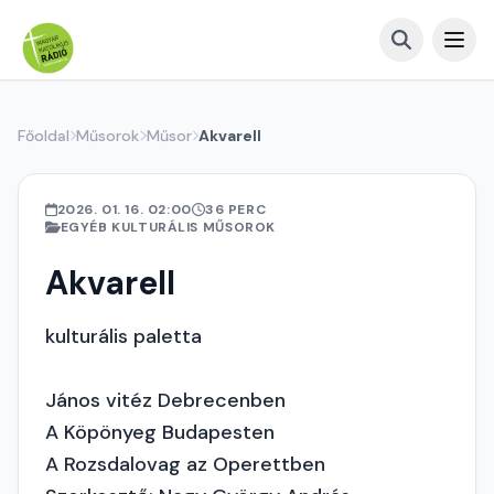
Főoldal
Műsorok
Műsor
Akvarell
2026. 01. 16. 02:00
36 PERC
EGYÉB KULTURÁLIS MŰSOROK
Akvarell
kulturális paletta
János vitéz Debrecenben
A Köpönyeg Budapesten
A Rozsdalovag az Operettben