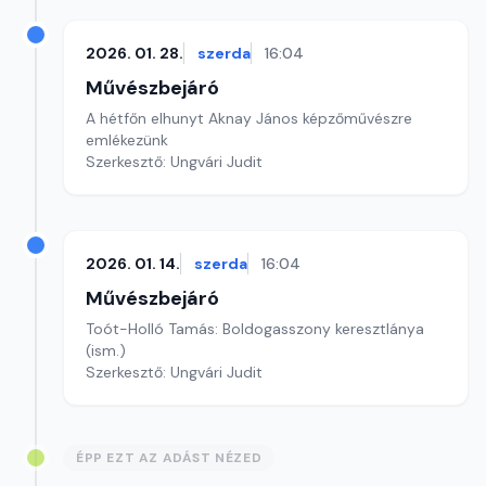
2026. 01. 28.
szerda
16:04
Művészbejáró
A hétfőn elhunyt Aknay János képzőművészre
emlékezünk
Szerkesztő: Ungvári Judit
2026. 01. 14.
szerda
16:04
Művészbejáró
Toót-Holló Tamás: Boldogasszony keresztlánya
(ism.)
Szerkesztő: Ungvári Judit
ÉPP EZT AZ ADÁST NÉZED