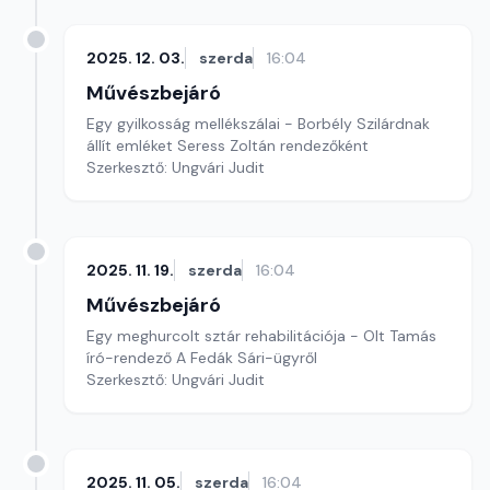
2025. 12. 03.
szerda
16:04
Művészbejáró
Egy gyilkosság mellékszálai - Borbély Szilárdnak
állít emléket Seress Zoltán rendezőként
Szerkesztő: Ungvári Judit
2025. 11. 19.
szerda
16:04
Művészbejáró
Egy meghurcolt sztár rehabilitációja - Olt Tamás
író-rendező A Fedák Sári-ügyről
Szerkesztő: Ungvári Judit
2025. 11. 05.
szerda
16:04