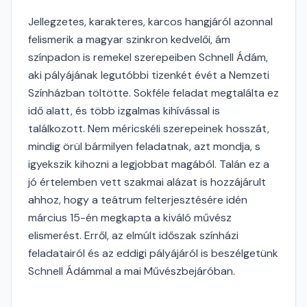
Jellegzetes, karakteres, karcos hangjáról azonnal
felismerik a magyar szinkron kedvelői, ám
színpadon is remekel szerepeiben Schnell Ádám,
aki pályájának legutóbbi tizenkét évét a Nemzeti
Színházban töltötte. Sokféle feladat megtalálta ez
idő alatt, és több izgalmas kihívással is
találkozott. Nem méricskéli szerepeinek hosszát,
mindig örül bármilyen feladatnak, azt mondja, s
igyekszik kihozni a legjobbat magából. Talán ez a
jó értelemben vett szakmai alázat is hozzájárult
ahhoz, hogy a teátrum felterjesztésére idén
március 15-én megkapta a kiváló művész
elismerést. Erről, az elmúlt időszak színházi
feladatairól és az eddigi pályájáról is beszélgetünk
Schnell Ádámmal a mai Művészbejáróban.