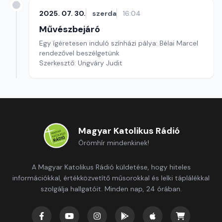
2025. 07. 30.
szerda
16:04
Művészbejáró
Egy ígéretesen induló színházi pálya: Bélai Marcel
rendezővel beszélgetünk
Szerkesztő: Ungváry Judit
Magyar Katolikus Rádió
Örömhír mindenkinek!
A Magyar Katolikus Rádió küldetése, hogy hiteles
információkkal, értékközvetítő műsorokkal és lelki táplálékkal
szolgálja hallgatóit. Minden nap, 24 órában.