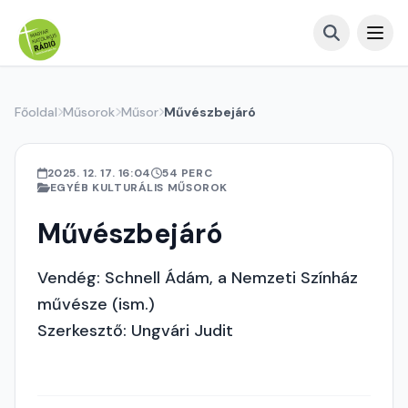
Főoldal
Műsorok
Műsor
Művészbejáró
2025. 12. 17. 16:04
54 PERC
EGYÉB KULTURÁLIS MŰSOROK
Művészbejáró
Vendég: Schnell Ádám, a Nemzeti Színház
művésze (ism.)
Szerkesztő: Ungvári Judit