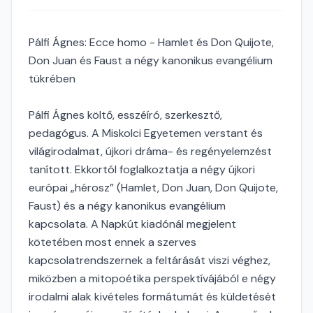
Pálfi Ágnes: Ecce homo - Hamlet és Don Quijote,
Don Juan és Faust a négy kanonikus evangélium
tükrében
Pálfi Ágnes költő, esszéíró, szerkesztő,
pedagógus. A Miskolci Egyetemen verstant és
világirodalmat, újkori dráma- és regényelemzést
tanított. Ekkortól foglalkoztatja a négy újkori
európai „hérosz” (Hamlet, Don Juan, Don Quijote,
Faust) és a négy kanonikus evangélium
kapcsolata. A Napkút kiadónál megjelent
kötetében most ennek a szerves
kapcsolatrendszernek a feltárását viszi véghez,
miközben a mitopoétika perspektívájából e négy
irodalmi alak kivételes formátumát és küldetését