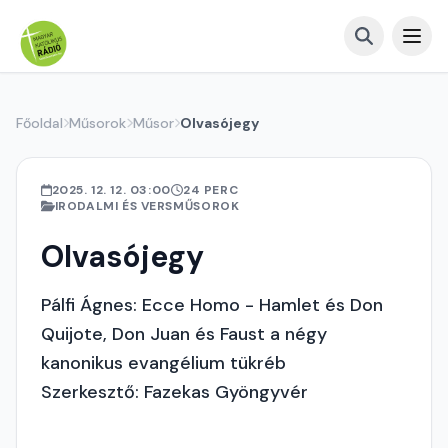
Főoldal
Műsorok
Műsor
Olvasójegy
2025. 12. 12. 03:00
24 PERC
IRODALMI ÉS VERSMŰSOROK
Olvasójegy
Pálfi Ágnes: Ecce Homo - Hamlet és Don
Quijote, Don Juan és Faust a négy
kanonikus evangélium tükréb
Szerkesztő: Fazekas Gyöngyvér