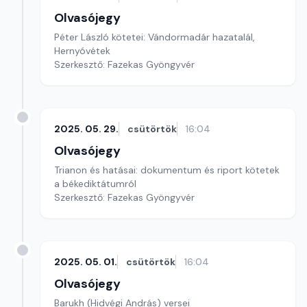
Olvasójegy
Péter László kötetei: Vándormadár hazatalál,
Hernyóvétek
Szerkesztő: Fazekas Gyöngyvér
2025. 05. 29.
csütörtök
16:04
Olvasójegy
Trianon és hatásai: dokumentum és riport kötetek
a békediktátumról
Szerkesztő: Fazekas Gyöngyvér
2025. 05. 01.
csütörtök
16:04
Olvasójegy
Barukh (Hidvégi András) versei