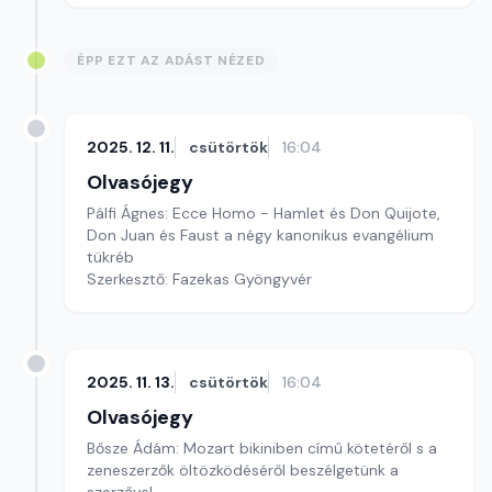
ÉPP EZT AZ ADÁST NÉZED
2025. 12. 11.
csütörtök
16:04
Olvasójegy
Pálfi Ágnes: Ecce Homo - Hamlet és Don Quijote,
Don Juan és Faust a négy kanonikus evangélium
tükréb
Szerkesztő: Fazekas Gyöngyvér
2025. 11. 13.
csütörtök
16:04
Olvasójegy
Bősze Ádám: Mozart bikiniben című kötetéről s a
zeneszerzők öltözködéséről beszélgetünk a