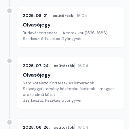
2025. 08. 21.
csütörtök
16:04
Olvasójegy
Budavár története – A török kor (1526-1686)
Szerkesztő: Fazekas Gyöngyvér
2025. 07. 24.
csütörtök
16:04
Olvasójegy
Nem kötelező Kortársak és kimaradók -
Szöveggyűjtemény középiskolásoknak - magyar
próza című kötet
Szerkesztő: Fazekas Gyöngyvér
2025. 06. 26.
csütörtök
16:04