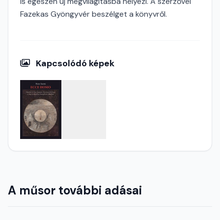
is egészen új megvilágításba helyezi. A szerzővel
Fazekas Gyöngyvér beszélget a könyvről.
Kapcsolódó képek
A műsor további adásai