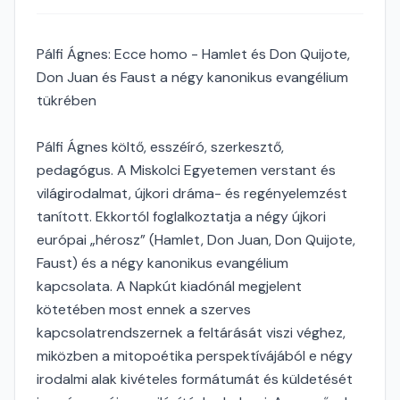
Pálfi Ágnes: Ecce homo - Hamlet és Don Quijote,
Don Juan és Faust a négy kanonikus evangélium
tükrében
Pálfi Ágnes költő, esszéíró, szerkesztő,
pedagógus. A Miskolci Egyetemen verstant és
világirodalmat, újkori dráma- és regényelemzést
tanított. Ekkortól foglalkoztatja a négy újkori
európai „hérosz” (Hamlet, Don Juan, Don Quijote,
Faust) és a négy kanonikus evangélium
kapcsolata. A Napkút kiadónál megjelent
kötetében most ennek a szerves
kapcsolatrendszernek a feltárását viszi véghez,
miközben a mitopoétika perspektívájából e négy
irodalmi alak kivételes formátumát és küldetését