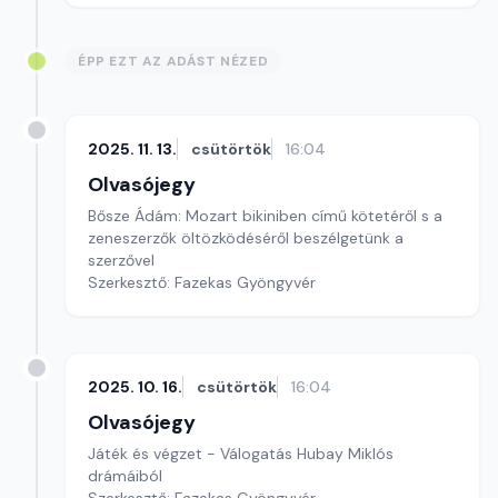
ÉPP EZT AZ ADÁST NÉZED
2025. 11. 13.
csütörtök
16:04
Olvasójegy
Bősze Ádám: Mozart bikiniben című kötetéről s a
zeneszerzők öltözködéséről beszélgetünk a
szerzővel
Szerkesztő: Fazekas Gyöngyvér
2025. 10. 16.
csütörtök
16:04
Olvasójegy
Játék és végzet - Válogatás Hubay Miklós
drámáiból