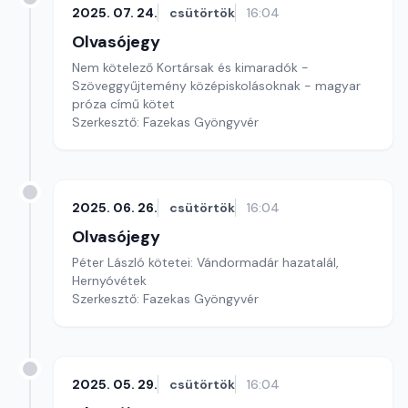
2025. 07. 24.
csütörtök
16:04
Olvasójegy
Nem kötelező Kortársak és kimaradók -
Szöveggyűjtemény középiskolásoknak - magyar
próza című kötet
Szerkesztő: Fazekas Gyöngyvér
2025. 06. 26.
csütörtök
16:04
Olvasójegy
Péter László kötetei: Vándormadár hazatalál,
Hernyóvétek
Szerkesztő: Fazekas Gyöngyvér
2025. 05. 29.
csütörtök
16:04