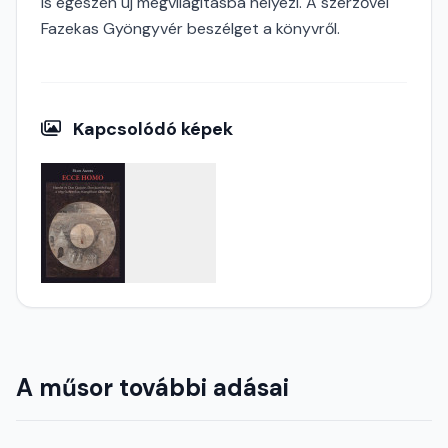
is egészen új megvilágításba helyezi. A szerzővel
Fazekas Gyöngyvér beszélget a könyvről.
Kapcsolódó képek
A műsor további adásai