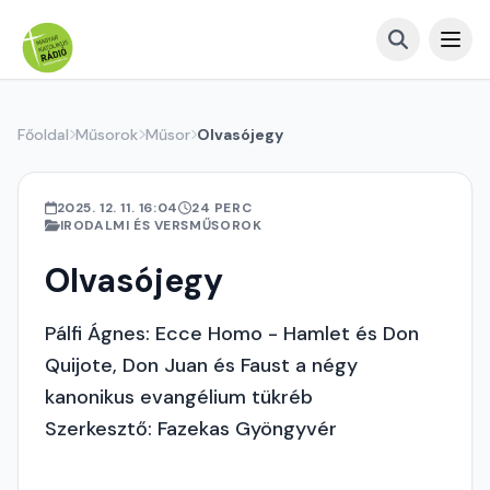
Főoldal
Műsorok
Műsor
Olvasójegy
2025. 12. 11. 16:04
24 PERC
IRODALMI ÉS VERSMŰSOROK
Olvasójegy
Pálfi Ágnes: Ecce Homo - Hamlet és Don
Quijote, Don Juan és Faust a négy
kanonikus evangélium tükréb
Szerkesztő: Fazekas Gyöngyvér