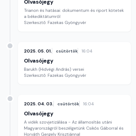
Olvasójegy
Trianon és hatásai: dokumentum és riport kötetek
a békediktátumról
Szerkesztő: Fazekas Gyöngyvér
2025. 05. 01.
csütörtök
16:04
Olvasójegy
Barukh (Hidvégi András) versei
Szerkesztő: Fazekas Gyöngyvér
2025. 04. 03.
csütörtök
16:04
Olvasójegy
A vidék szovjetizálása - Az államosítás utáni
Magyarországról beszélgetünk Csikós Gáborral és
Horváth Gergely Krisztiánnal