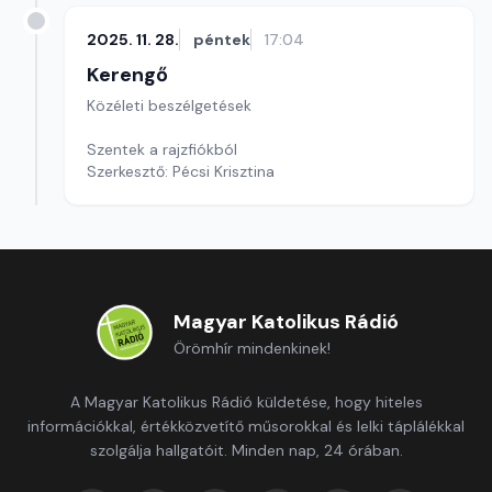
2025. 11. 28.
péntek
17:04
Kerengő
Közéleti beszélgetések
Szentek a rajzfiókból
Szerkesztő: Pécsi Krisztina
Magyar Katolikus Rádió
Örömhír mindenkinek!
A Magyar Katolikus Rádió küldetése, hogy hiteles
információkkal, értékközvetítő műsorokkal és lelki táplálékkal
szolgálja hallgatóit. Minden nap, 24 órában.