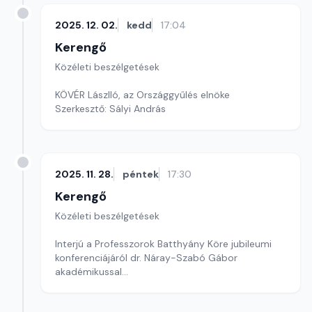
2025. 12. 02.
kedd
17:04
Kerengő
Közéleti beszélgetések
KÖVÉR Lászlló, az Országgyűlés elnöke
Szerkesztő: Sályi András
2025. 11. 28.
péntek
17:30
Kerengő
Közéleti beszélgetések
Interjú a Professzorok Batthyány Köre jubileumi
konferenciájáról dr. Náray-Szabó Gábor
akadémikussal
Szerkesztő: Sallai Éva