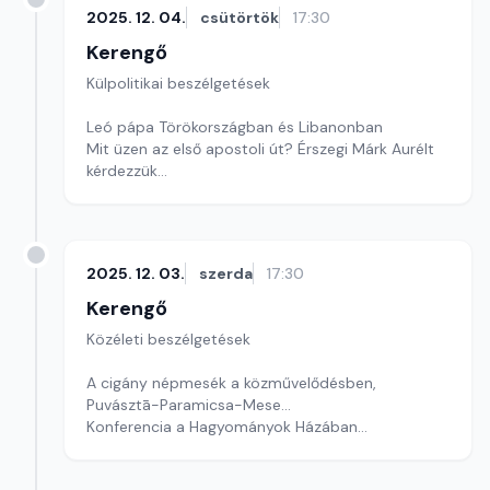
2025. 12. 04.
csütörtök
17:30
Kerengő
Külpolitikai beszélgetések
Leó pápa Törökországban és Libanonban
Mit üzen az első apostoli út? Érszegi Márk Aurélt
kérdezzük
Szerkesztő: Pozsgai Nóra
2025. 12. 03.
szerda
17:30
Kerengő
Közéleti beszélgetések
A cigány népmesék a közművelődésben,
Puvásztā-Paramicsa-Mese...
Konferencia a Hagyományok Házában
Szerkesztő: Sallai Éva