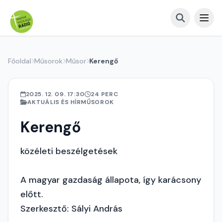
Főoldal
Műsorok
Műsor
Kerengő
2025. 12. 09. 17:30
24 PERC
AKTUÁLIS ÉS HÍRMŰSOROK
Kerengő
közéleti beszélgetések
A magyar gazdaság állapota, így karácsony
előtt.
Szerkesztő: Sályi András