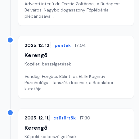
Adventi interjú dr. Osztie Zoltánnal, a Budapest-
Belvárosi Nagyboldogasszony Főplébánia
plébánosával
Szerkesztő: Sallai Éva
2025. 12. 12.
péntek
17:04
Kerengő
Közéleti beszélgetések
Vendég: Forgács Bálint, az ELTE Kognitív
Pszichológiai Tanszék docense, a Babalabor
kutatója
Szerkesztő: Pécsi Krisztina
2025. 12. 11.
csütörtök
17:30
Kerengő
Külpolitikai beszélgetések