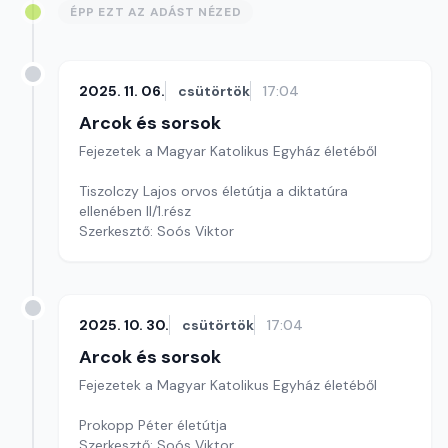
ÉPP EZT AZ ADÁST NÉZED
2025. 11. 06.
csütörtök
17:04
Arcok és sorsok
Fejezetek a Magyar Katolikus Egyház életéből
Tiszolczy Lajos orvos életútja a diktatúra
ellenében II/1.rész
Szerkesztő: Soós Viktor
2025. 10. 30.
csütörtök
17:04
Arcok és sorsok
Fejezetek a Magyar Katolikus Egyház életéből
Prokopp Péter életútja
Szerkesztő: Soós Viktor