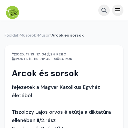
Főoldal
Műsorok
Műsor
Arcok és sorsok
2025. 11. 13. 17:04
24 PERC
PORTRÉ- ÉS RIPORTMŰSOROK
Arcok és sorsok
fejezetek a Magyar Katolikus Egyház
életéből
Tiszolczy Lajos orvos életútja a diktatúra
ellenében II/2.rész