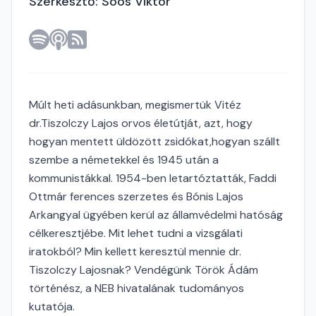
Szerkesztő: Soós Viktor
Múlt heti adásunkban, megismertük Vitéz
dr.Tiszolczy Lajos orvos életútját, azt, hogy
hogyan mentett üldözött zsidókat,hogyan szállt
szembe a németekkel és 1945 után a
kommunistákkal. 1954-ben letartóztatták, Faddi
Ottmár ferences szerzetes és Bónis Lajos
Arkangyal ügyében kerül az államvédelmi hatóság
célkeresztjébe. Mit lehet tudni a vizsgálati
iratokból? Min kellett keresztül mennie dr.
Tiszolczy Lajosnak? Vendégünk Török Ádám
történész, a NEB hivatalának tudományos
kutatója.