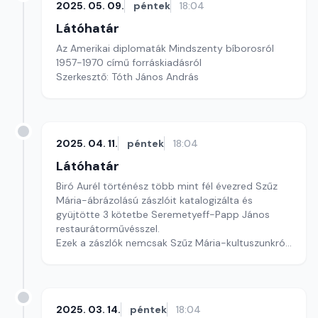
2025. 05. 09.
péntek
18:04
Látóhatár
Az Amerikai diplomaták Mindszenty bíborosról
1957-1970 című forráskiadásról
Szerkesztő: Tóth János András
2025. 04. 11.
péntek
18:04
Látóhatár
Biró Aurél történész több mint fél évezred Szűz
Mária-ábrázolású zászlóit katalogizálta és
gyüjtötte 3 kötetbe Seremetyeff-Papp János
restaurátorművésszel.
Ezek a zászlók nemcsak Szűz Mária-kultuszunkról,
hanem egyszersmind történelmi és kultútörténeti
örökségünkről is hiteles képet adnak.
Szerkesztő: Tóth János András
2025. 03. 14.
péntek
18:04