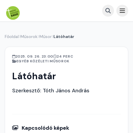
Főoldal
Műsorok
Műsor
Látóhatár
2025. 09. 26. 23:00
24 PERC
EGYÉB KÖZÉLETI MŰSOROK
Látóhatár
Szerkesztő: Tóth János András
Kapcsolódó képek