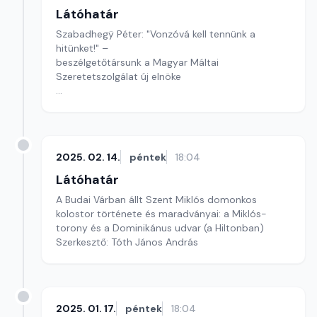
Látóhatár
Szabadhegÿ Péter: "Vonzóvá kell tennünk a
hitünket!" –
beszélgetőtársunk a Magyar Máltai
Szeretetszolgálat új elnöke
Szerkesztő: Visy László
2025. 02. 14.
péntek
18:04
Látóhatár
A Budai Várban állt Szent Miklós domonkos
kolostor története és maradványai: a Miklós-
torony és a Dominikánus udvar (a Hiltonban)
Szerkesztő: Tóth János András
2025. 01. 17.
péntek
18:04