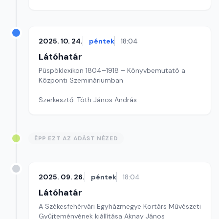
2025. 10. 24.
péntek
18:04
Látóhatár
Püspöklexikon 1804–1918 – Könyvbemutató a
Központi Szemináriumban
Szerkesztő: Tóth János András
ÉPP EZT AZ ADÁST NÉZED
2025. 09. 26.
péntek
18:04
Látóhatár
A Székesfehérvári Egyházmegye Kortárs Művészeti
Gyűjteményének kiállítása Aknay János