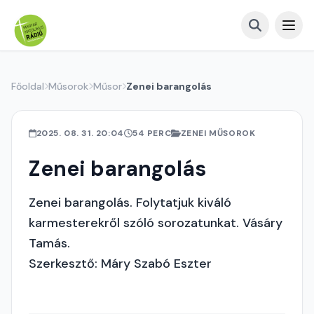
Főoldal
Műsorok
Műsor
Zenei barangolás
2025. 08. 31. 20:04
54 PERC
ZENEI MŰSOROK
Zenei barangolás
Zenei barangolás. Folytatjuk kiváló
karmesterekről szóló sorozatunkat. Vásáry
Tamás.
Szerkesztő: Máry Szabó Eszter