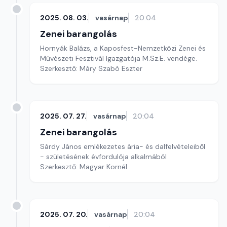
2025. 08. 03.
vasárnap
20:04
Zenei barangolás
Hornyák Balázs, a Kaposfest-Nemzetközi Zenei és
Művészeti Fesztivál Igazgatója M.Sz.E. vendége.
Szerkesztő: Máry Szabó Eszter
2025. 07. 27.
vasárnap
20:04
Zenei barangolás
Sárdy János emlékezetes ária- és dalfelvételeiből
- születésének évfordulója alkalmából
Szerkesztő: Magyar Kornél
2025. 07. 20.
vasárnap
20:04