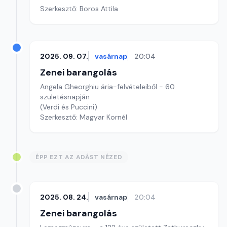
Szerkesztő: Boros Attila
2025. 09. 07.
vasárnap
20:04
Zenei barangolás
Angela Gheorghiu ária-felvételeiből - 60.
születésnapján
(Verdi és Puccini)
Szerkesztő: Magyar Kornél
ÉPP EZT AZ ADÁST NÉZED
2025. 08. 24.
vasárnap
20:04
Zenei barangolás