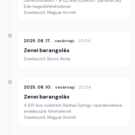
Lemezmúzeum – a 122 éve született Zathureczky
Ede hegedűfelvételeivel
Szerkesztő: Magyar Kornél
2025. 08. 17.
vasárnap
20:04
Zenei barangolás
Szerkesztő: Boros Attila
2025. 08. 10.
vasárnap
20:04
Zenei barangolás
A 105 éve született Radnai György operaénekesre
emlékezünk felvételeivel
Szerkesztő: Magyar Kornél