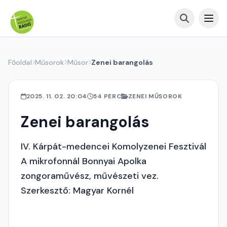
Főoldal
Műsorok
Műsor
Zenei barangolás
2025. 11. 02. 20:04
54 PERC
ZENEI MŰSOROK
Zenei barangolás
IV. Kárpát-medencei Komolyzenei Fesztivál
A mikrofonnál Bonnyai Apolka
zongoraművész, művészeti vez.
Szerkesztő: Magyar Kornél