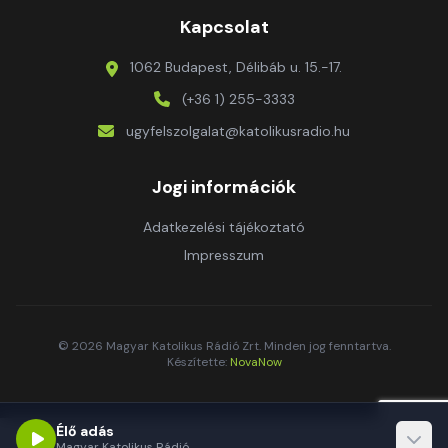
Kapcsolat
1062 Budapest, Délibáb u. 15.-17.
(+36 1) 255-3333
ugyfelszolgalat@katolikusradio.hu
Jogi információk
Adatkezelési tájékoztató
Impresszum
© 2026 Magyar Katolikus Rádió Zrt. Minden jog fenntartva.
Készítette:
NovaNow
Élő adás
Magyar Katolikus Rádió