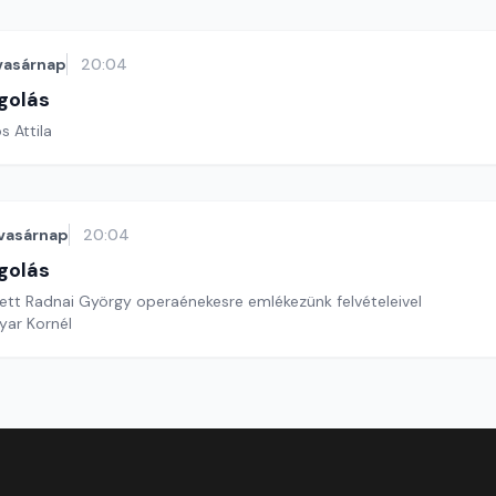
vasárnap
20:04
golás
s Attila
vasárnap
20:04
golás
tett Radnai György operaénekesre emlékezünk felvételeivel
yar Kornél