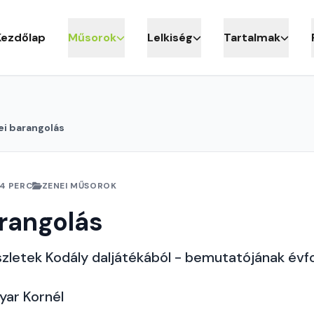
Kezdőlap
Műsorok
Lelkiség
Tartalmak
ei barangolás
4 PERC
ZENEI MŰSOROK
rangolás
zletek Kodály daljátékából - bemutatójának évf
yar Kornél