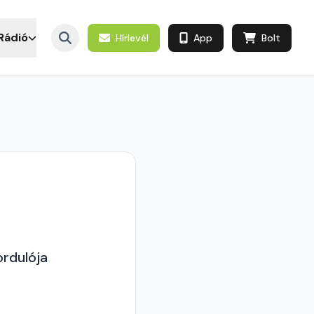
Rádió
Hírlevél
App
Bolt
ordulója