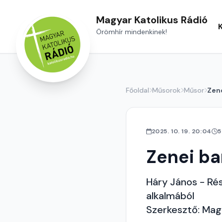
Magyar Katolikus Rádió
Örömhír mindenkinek!
Főoldal
Műsorok
Műsor
Zen
2025. 10. 19. 20:04
5
Zenei ba
Háry János - Rés
alkalmából
Szerkesztő: Mag