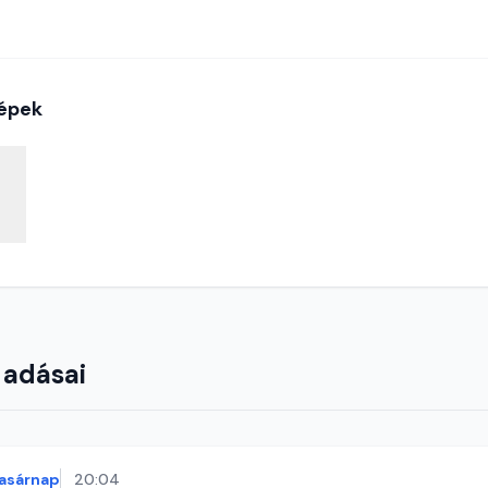
épek
 adásai
asárnap
20:04