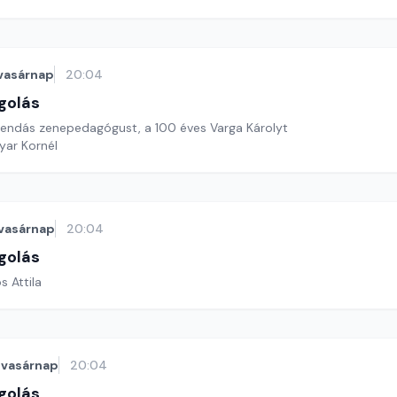
vasárnap
20:04
golás
gendás zenepedagógust, a 100 éves Varga Károlyt
yar Kornél
vasárnap
20:04
golás
s Attila
vasárnap
20:04
golás