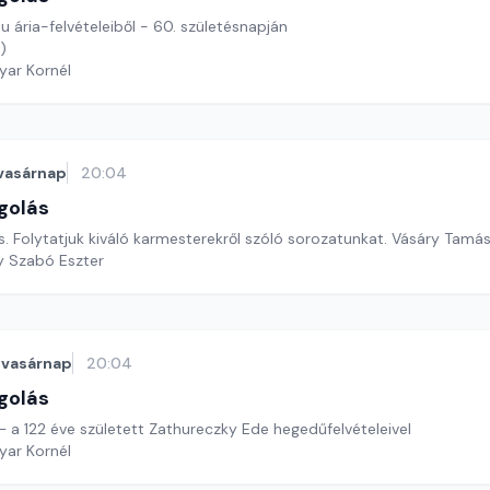
 ária-felvételeiből - 60. születésnapján
)
yar Kornél
vasárnap
20:04
golás
. Folytatjuk kiváló karmesterekről szóló sorozatunkat. Vásáry Tamás
y Szabó Eszter
vasárnap
20:04
golás
 122 éve született Zathureczky Ede hegedűfelvételeivel
yar Kornél