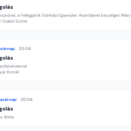
golás
észnővel, a Fellegjárók Színházi Egyesület Vezetőjével beszélget Már
y Szabó Eszter
asárnap
20:04
golás
ezfelvételeivel
yar Kornél
vasárnap
20:04
golás
s Attila