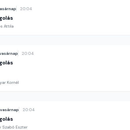
asárnap
20:04
golás
s Attila
vasárnap
20:04
golás
yar Kornél
vasárnap
20:04
golás
y Szabó Eszter