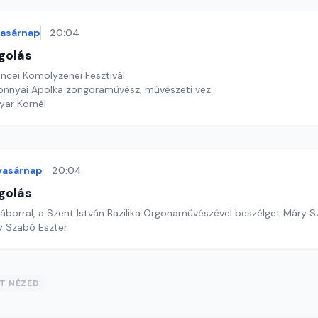
vasárnap
20:04
golás
ncei Komolyzenei Fesztivál
onnyai Apolka zongoraművész, művészeti vez.
yar Kornél
vasárnap
20:04
golás
áborral, a Szent István Bazilika Orgonaművészével beszélget Máry S
y Szabó Eszter
ST NÉZED