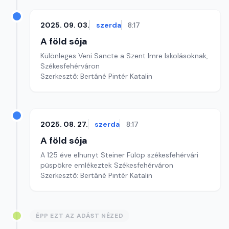
2025. 09. 03.
szerda
8:17
A föld sója
Különleges Veni Sancte a Szent Imre Iskolásoknak,
Székesfehérváron
Szerkesztő: Bertáné Pintér Katalin
2025. 08. 27.
szerda
8:17
A föld sója
A 125 éve elhunyt Steiner Fülöp székesfehérvári
püspökre emlékeztek Székesfehérváron
Szerkesztő: Bertáné Pintér Katalin
ÉPP EZT AZ ADÁST NÉZED