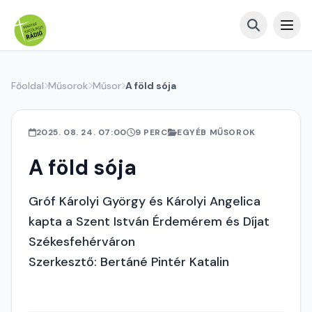
Főoldal
Műsorok
Műsor
A föld sója
2025. 08. 24. 07:00
9 PERC
EGYÉB MŰSOROK
A föld sója
Gróf Károlyi György és Károlyi Angelica
kapta a Szent István Érdemérem és Díjat
Székesfehérváron
Szerkesztő: Bertáné Pintér Katalin