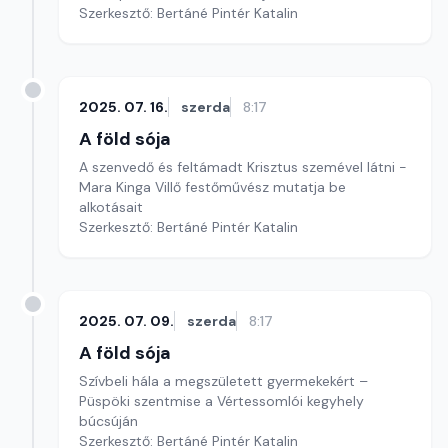
Szerkesztő: Bertáné Pintér Katalin
2025. 07. 16.
szerda
8:17
A föld sója
A szenvedő és feltámadt Krisztus szemével látni -
Mara Kinga Villő festőművész mutatja be
alkotásait
Szerkesztő: Bertáné Pintér Katalin
2025. 07. 09.
szerda
8:17
A föld sója
Szívbeli hála a megszületett gyermekekért –
Püspöki szentmise a Vértessomlói kegyhely
búcsúján
Szerkesztő: Bertáné Pintér Katalin