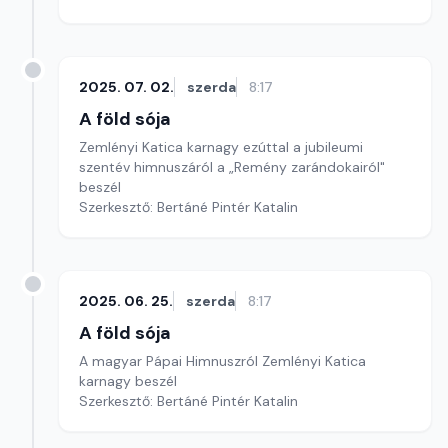
2025. 07. 02.
szerda
8:17
A föld sója
Zemlényi Katica karnagy ezúttal a jubileumi
szentév himnuszáról a „Remény zarándokairól"
beszél
Szerkesztő: Bertáné Pintér Katalin
2025. 06. 25.
szerda
8:17
A föld sója
A magyar Pápai Himnuszról Zemlényi Katica
karnagy beszél
Szerkesztő: Bertáné Pintér Katalin