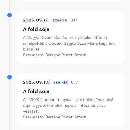
2025. 09. 17.
szerda
8:17
A föld sója
A Magyar Szent Család ereklyéi jelenlétében
ünnepelték a bodajki Segítő Szűz Mária kegyhely
búcsúját
Szerkesztő: Bertáné Pintér Katalin
2025. 09. 10.
szerda
8:17
A föld sója
Az MKPK újonnan megválasztott elnökének első
útja fogyatékkal élők nappali intézményébe
vezetett
Szerkesztő: Bertáné Pintér Katalin