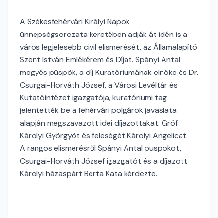
A Székesfehérvári Királyi Napok
ünnepségsorozata keretében adják át idén is a
város legjelesebb civil elismerését, az Államalapító
Szent István Emlékérem és Díjat. Spányi Antal
megyés püspök, a díj Kuratóriumának elnöke és Dr.
Csurgai-Horváth József, a Városi Levéltár és
Kutatóintézet igazgatója, kuratóriumi tag
jelentették be a fehérvári polgárok javaslata
alapján megszavazott idei díjazottakat: Gróf
Károlyi Györgyöt és feleségét Károlyi Angelicat.
A rangos elismerésről Spányi Antal püspököt,
Csurgai-Horváth József igazgatót és a díjazott
Károlyi házaspárt Berta Kata kérdezte.