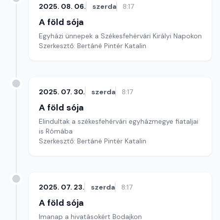
2025. 08. 06.
szerda
8:17
A föld sója
Egyházi ünnepek a Székesfehérvári Királyi Napokon
Szerkesztő: Bertáné Pintér Katalin
2025. 07. 30.
szerda
8:17
A föld sója
Elindultak a székesfehérvári egyházmegye fiataljai
is Rómába
Szerkesztő: Bertáné Pintér Katalin
2025. 07. 23.
szerda
8:17
A föld sója
Imanap a hivatásokért Bodajkon