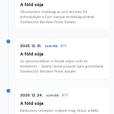
A föld sója
Ökumenikus imádság az urivi áttörés 83.
évfordulóján a Don-kanyar emlékkápolnánál
Szerkesztő: Bertáné Pintér Katalin
2025. 12. 31.
szerda
8:17
A föld sója
Az újesztendőben is hitünk adjon erőt és
lendületet - Spányi Antal püspök újévi gondolatai
Szerkesztő: Bertáné Pintér Katalin
2025. 12. 24.
szerda
8:17
A föld sója
Karácsony ünnepén, nyíljunk meg Jézus, a Béke