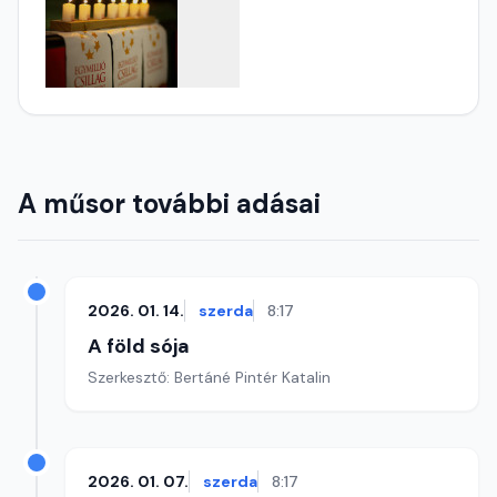
A műsor további adásai
2026. 01. 14.
szerda
8:17
A föld sója
Szerkesztő: Bertáné Pintér Katalin
2026. 01. 07.
szerda
8:17