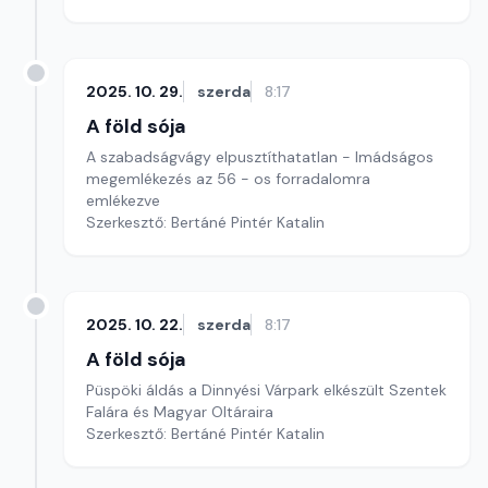
2025. 10. 29.
szerda
8:17
A föld sója
A szabadságvágy elpusztíthatatlan - Imádságos
megemlékezés az 56 - os forradalomra
emlékezve
Szerkesztő: Bertáné Pintér Katalin
2025. 10. 22.
szerda
8:17
A föld sója
Püspöki áldás a Dinnyési Várpark elkészült Szentek
Falára és Magyar Oltáraira
Szerkesztő: Bertáné Pintér Katalin