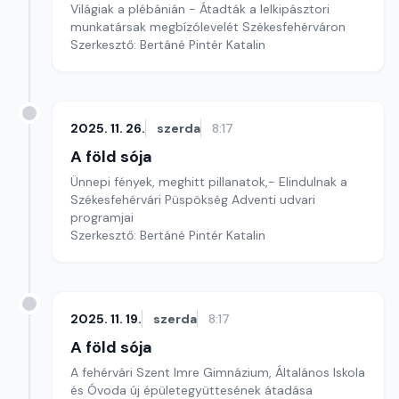
Világiak a plébánián - Átadták a lelkipásztori
munkatársak megbízólevelét Székesfehérváron
Szerkesztő: Bertáné Pintér Katalin
2025. 11. 26.
szerda
8:17
A föld sója
Ünnepi fények, meghitt pillanatok,- Elindulnak a
Székesfehérvári Püspökség Adventi udvari
programjai
Szerkesztő: Bertáné Pintér Katalin
2025. 11. 19.
szerda
8:17
A föld sója
A fehérvári Szent Imre Gimnázium, Általános Iskola
és Óvoda új épületegyüttesének átadása