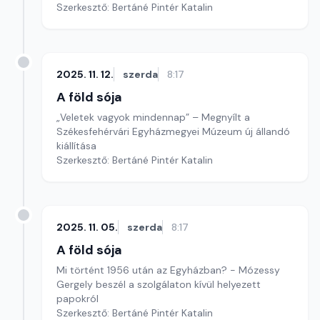
Szerkesztő: Bertáné Pintér Katalin
2025. 11. 12.
szerda
8:17
A föld sója
„Veletek vagyok mindennap” – Megnyílt a
Székesfehérvári Egyházmegyei Múzeum új állandó
kiállítása
Szerkesztő: Bertáné Pintér Katalin
2025. 11. 05.
szerda
8:17
A föld sója
Mi történt 1956 után az Egyházban? - Mózessy
Gergely beszél a szolgálaton kívül helyezett
papokról
Szerkesztő: Bertáné Pintér Katalin