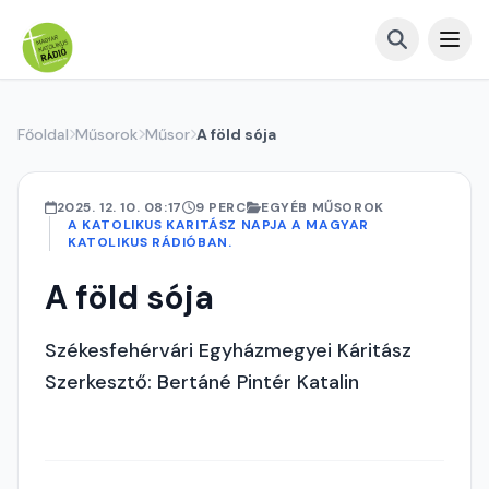
Főoldal
Műsorok
Műsor
A föld sója
2025. 12. 10. 08:17
9 PERC
EGYÉB MŰSOROK
A KATOLIKUS KARITÁSZ NAPJA A MAGYAR
KATOLIKUS RÁDIÓBAN.
A föld sója
Székesfehérvári Egyházmegyei Káritász
Szerkesztő: Bertáné Pintér Katalin