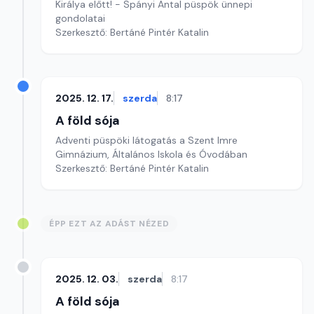
Királya előtt! - Spányi Antal püspök ünnepi
gondolatai
Szerkesztő: Bertáné Pintér Katalin
2025. 12. 17.
szerda
8:17
A föld sója
Adventi püspöki látogatás a Szent Imre
Gimnázium, Általános Iskola és Óvodában
Szerkesztő: Bertáné Pintér Katalin
ÉPP EZT AZ ADÁST NÉZED
2025. 12. 03.
szerda
8:17
A föld sója