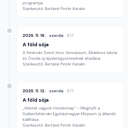
programjai
Szerkesztő: Bertáné Pintér Katalin
2025. 11. 19.
szerda
8:17
A föld sója
A fehérvári Szent Imre Gimnázium, Általános Iskola
és Óvoda új épületegyüttesének átadása
Szerkesztő: Bertáné Pintér Katalin
2025. 11. 12.
szerda
8:17
A föld sója
„Veletek vagyok mindennap” – Megnyílt a
Székesfehérvári Egyházmegyei Múzeum új állandó
kiállítása
Szerkesztő: Bertáné Pintér Katalin