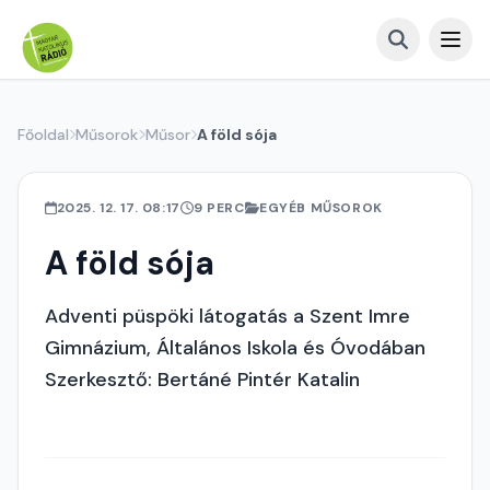
Főoldal
Műsorok
Műsor
A föld sója
2025. 12. 17. 08:17
9 PERC
EGYÉB MŰSOROK
A föld sója
Adventi püspöki látogatás a Szent Imre
Gimnázium, Általános Iskola és Óvodában
Szerkesztő: Bertáné Pintér Katalin