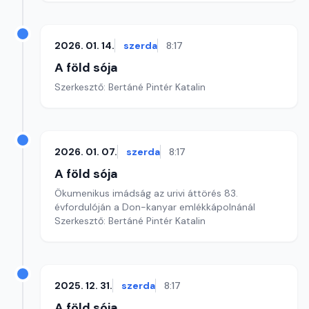
2026. 01. 14.
szerda
8:17
A föld sója
Szerkesztő: Bertáné Pintér Katalin
2026. 01. 07.
szerda
8:17
A föld sója
Ökumenikus imádság az urivi áttörés 83.
évfordulóján a Don-kanyar emlékkápolnánál
Szerkesztő: Bertáné Pintér Katalin
2025. 12. 31.
szerda
8:17
A föld sója