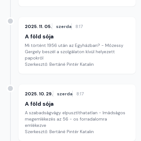
2025. 11. 05.
szerda
8:17
A föld sója
Mi történt 1956 után az Egyházban? - Mózessy
Gergely beszél a szolgálaton kívül helyezett
papokról
Szerkesztő: Bertáné Pintér Katalin
2025. 10. 29.
szerda
8:17
A föld sója
A szabadságvágy elpusztíthatatlan - Imádságos
megemlékezés az 56 - os forradalomra
emlékezve
Szerkesztő: Bertáné Pintér Katalin