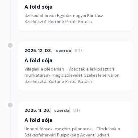
A föld sója
Székesfehérvári Egyházmegyei Káritász
Szerkesztő: Bertáné Pintér Katalin
2025. 12. 03.
szerda
8:17
A föld sója
Világiak a plébánián - Átadták a lelkipásztori
munkatársak megbízólevelét Székesfehérváron
Szerkesztő: Bertáné Pintér Katalin
2025. 11. 26.
szerda
8:17
A föld sója
Ünnepi fények, meghitt pillanatok,- Elindulnak a
Székesfehérvári Püspökség Adventi udvari