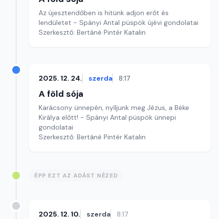
Az újesztendőben is hitünk adjon erőt és
lendületet - Spányi Antal püspök újévi gondolatai
Szerkesztő: Bertáné Pintér Katalin
2025. 12. 24.
szerda
8:17
A föld sója
Karácsony ünnepén, nyíljunk meg Jézus, a Béke
Királya előtt! - Spányi Antal püspök ünnepi
gondolatai
Szerkesztő: Bertáné Pintér Katalin
ÉPP EZT AZ ADÁST NÉZED
2025. 12. 10.
szerda
8:17