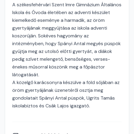
A székesfehérvári Szent Imre Gimnázium Általános
Iskola és Óvoda életében az adventi készület
kiemelkedő eseménye a harmadik, az öröm
gyertyájának meggyújtása az iskola adventi
koszorúján. Sokéves hagyomány az
intézményben, hogy Spányi Antal megyés püspök
gyújtja meg az utolsó előtti gyertyát, a diákok
pedig szívet melengető, bensőséges, verses-
énekes műsorral köszönik meg a főpásztor
látogatását.
A közelgő karácsonyra készülve a föld sójában az
öröm gyertyájának üzenetéről osztja meg
gondolatait Spányi Antal püspök, Ugrits Tamás
iskolabiztos és Csák Lajos igazgató.