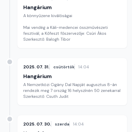
Hangárium
A könnyűzene kiválóságai
Mai vendég a Káli-medencei összművészeti
fesztivál, a Kőfeszt főszervezője: Csúri Ákos
Szerkesztő: Balogh Tibor
2025. 07. 31.
csütörtök
14:04
Hangárium
A Nemzetközi Cigány Dal Napját augusztus 8-án
rendezik meg 7 ország 16 helyszínén 50 zenekarral
Szerkesztő: Csuth Judit
2025. 07. 30.
szerda
14:04