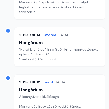
Mai vendég Alapi István gitáros. Bemutatjuk
legújabb - nemzetközi sztárokkal készült-
felvételeit.
Szerkesztő: Balogh Tibor
2025. 08. 13.
szerda
14:04
Hangárium
"Nyisd ki a füled!" Ez a Győri Filharmonikus Zenekar
új évadának mottója
Szerkesztő: Csuth Judit
2025. 08. 12.
kedd
14:04
Hangárium
A könnyűzene kiválóságai
Mai vendég Bese László rocktörténész.