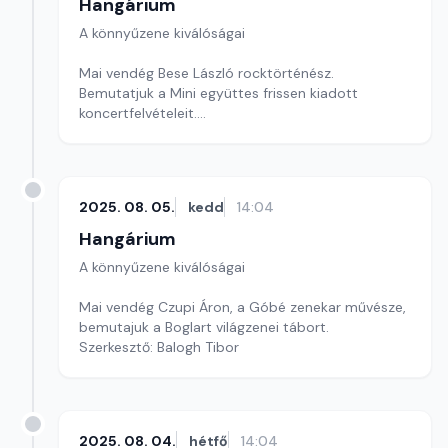
Hangárium
A könnyűzene kiválóságai
Mai vendég Bese László rocktörténész.
Bemutatjuk a Mini együttes frissen kiadott
koncertfelvételeit.
Szerkesztő: Balogh Tibor
2025. 08. 05.
kedd
14:04
Hangárium
A könnyűzene kiválóságai
Mai vendég Czupi Áron, a Góbé zenekar művésze,
bemutajuk a Boglart világzenei tábort.
Szerkesztő: Balogh Tibor
2025. 08. 04.
hétfő
14:04