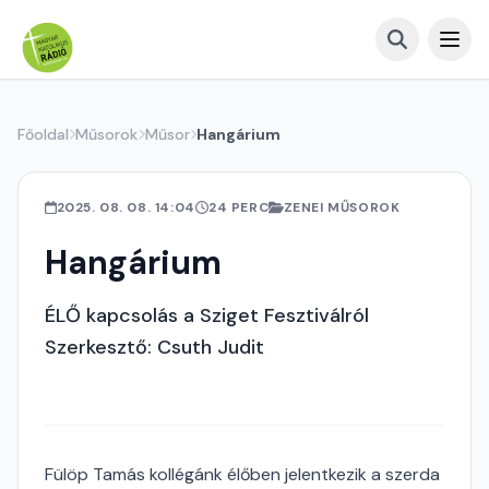
Főoldal
Műsorok
Műsor
Hangárium
2025. 08. 08. 14:04
24 PERC
ZENEI MŰSOROK
Hangárium
ÉLŐ kapcsolás a Sziget Fesztiválról
Szerkesztő: Csuth Judit
Fülöp Tamás kollégánk élőben jelentkezik a szerda