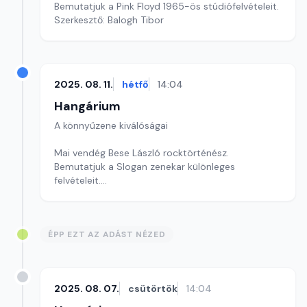
Bemutatjuk a Pink Floyd 1965-ös stúdiófelvételeit.
Szerkesztő: Balogh Tibor
2025. 08. 11.
hétfő
14:04
Hangárium
A könnyűzene kiválóságai
Mai vendég Bese László rocktörténész.
Bemutatjuk a Slogan zenekar különleges
felvételeit.
Szerkesztő: Balogh Tibor
ÉPP EZT AZ ADÁST NÉZED
2025. 08. 07.
csütörtök
14:04