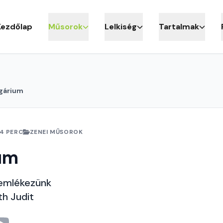
Kezdőlap
Műsorok
Lelkiség
Tartalmak
gárium
4 PERC
ZENEI MŰSOROK
um
 emlékezünk
th Judit