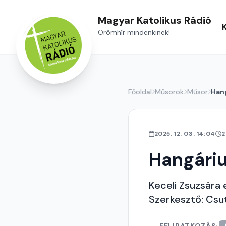
Magyar Katolikus Rádió
Örömhír mindenkinek!
Főoldal
Műsorok
Műsor
Han
2025. 12. 03. 14:04
2
Hangári
Keceli Zsuzsára
Szerkesztő: Csu