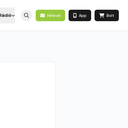
Rádió
Hírlevél
App
Bolt