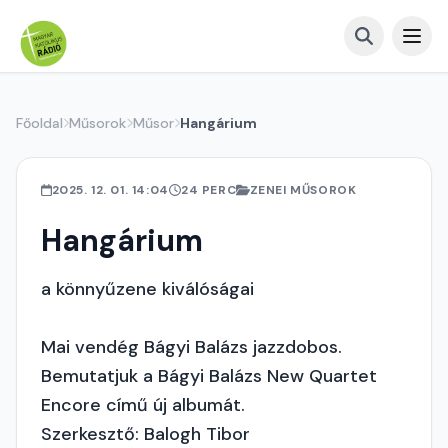
Főoldal
Műsorok
Műsor
Hangárium
2025. 12. 01. 14:04
24 PERC
ZENEI MŰSOROK
Hangárium
a könnyűzene kiválóságai
Mai vendég Bágyi Balázs jazzdobos.
Bemutatjuk a Bágyi Balázs New Quartet
Encore című új albumát.
Szerkesztő: Balogh Tibor