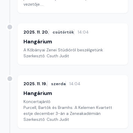
vezetője.
Szerkesztő: Balogh Tibor
2025. 11. 20.
csütörtök
14:04
Hangárium
A Kőbányai Zenei Stúdióról beszélgetünk
Szerkesztő: Csuth Judit
2025. 11. 19.
szerda
14:04
Hangárium
Koncertajánló
Purcell, Bartók és Bramhs: A Kelemen Kvartett
estje december 3-án a Zeneakadémián
Szerkesztő: Csuth Judit