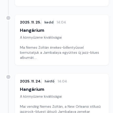
2025. 11. 25.
kedd
14:04
Hangárium
A könnyűzene kiválóságai
Ma Nemes Zoltán énekes-billentyűssel
bemutatjuk a Jambalaya együttes új jazz-blues
albumát.
Szerkesztő: Balogh Tibor
2025. 11. 24.
hétfő
14:04
Hangárium
A könnyűzene kiválóságai
Mai vendég Nemes Zoltán, a New Orleansi stílusú
jazzrock-bluest játszó Jambalaya zenekar