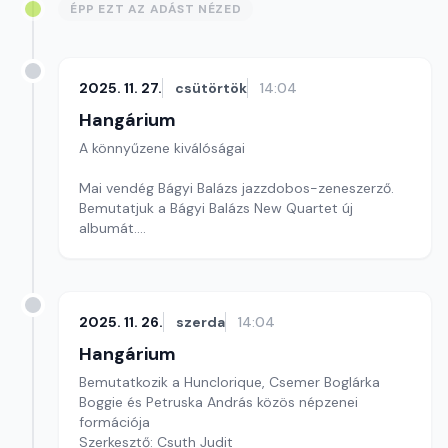
ÉPP EZT AZ ADÁST NÉZED
2025. 11. 27.
csütörtök
14:04
Hangárium
A könnyűzene kiválóságai
Mai vendég Bágyi Balázs jazzdobos-zeneszerző.
Bemutatjuk a Bágyi Balázs New Quartet új
albumát.
Szerkesztő: Balogh Tibor
2025. 11. 26.
szerda
14:04
Hangárium
Bemutatkozik a Hunclorique, Csemer Boglárka
Boggie és Petruska András közös népzenei
formációja
Szerkesztő: Csuth Judit