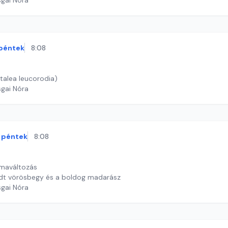
sgai Nóra
péntek
8:08
talea leucorodia)
sgai Nóra
péntek
8:08
ímaváltozás
fadt vörösbegy és a boldog madarász
sgai Nóra