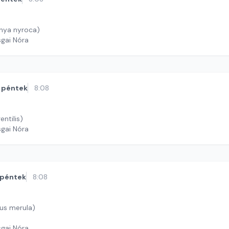
hya nyroca)
sgai Nóra
péntek
8:08
entilis)
sgai Nóra
péntek
8:08
dus merula)
sgai Nóra