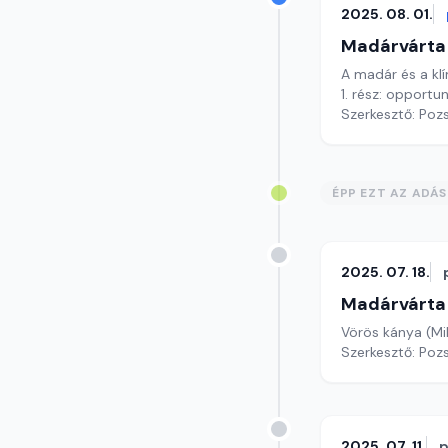
2025. 08. 01.
Madárvárta
A madár és a kl
1. rész: opportu
Szerkesztő: Poz
ÉPP EZT AZ ADÁ
2025. 07. 18.
Madárvárta
Vörös kánya (Mi
Szerkesztő: Poz
2025. 07. 11.
p