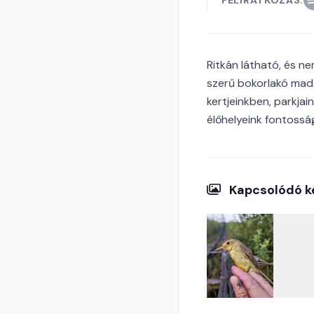
FELIRATKOZÁS:
Ritkán látható, és ne
szerű bokorlakó madá
kertjeinkben, parkjai
élőhelyeink fontosság
Kapcsolódó k