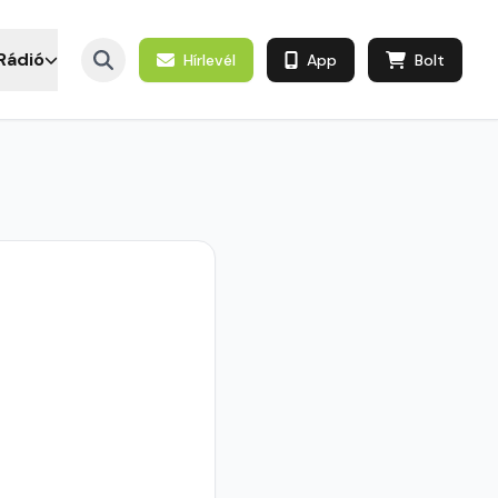
Rádió
Hírlevél
App
Bolt