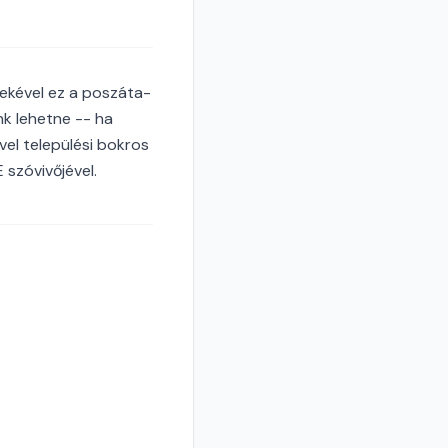
énekével ez a poszáta-
nk lehetne -- ha
vel települési bokros
 szóvivőjével.