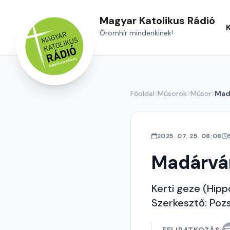
Magyar Katolikus Rádió
Örömhír mindenkinek!
Főoldal
Műsorok
Műsor
Mad
2025. 07. 25. 08:08
Madárvá
Kerti geze (Hippo
Szerkesztő: Poz