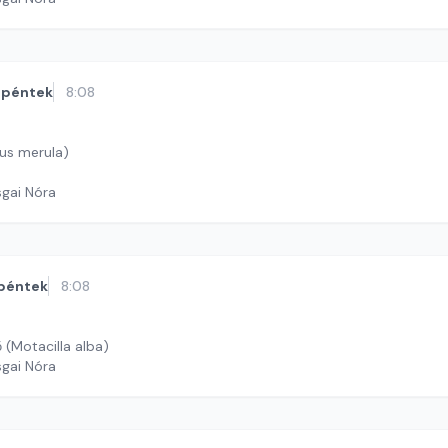
péntek
8:08
dus merula)
sgai Nóra
péntek
8:08
 (Motacilla alba)
sgai Nóra