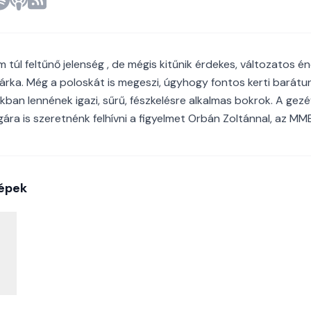
m túl feltűnő jelenség , de mégis kitűnik érdekes, változatos 
rka. Még a poloskát is megeszi, úgyhogy fontos kerti barátu
nkban lennének igazi, sűrű, fészkelésre alkalmas bokrok. A gezé
ára is szeretnénk felhívni a figyelmet Orbán Zoltánnal, az MME
épek