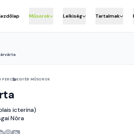
Kezdőlap
Műsorok
Lelkiség
Tartalmak
árvárta
5 PERC
EGYÉB MŰSOROK
rta
lais icterina)
sgai Nóra