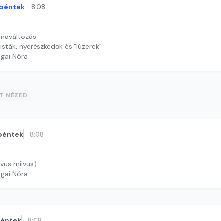
péntek
8:08
ímaváltozás
nisták, nyerészkedők és "lúzerek"
sgai Nóra
ST NÉZED
péntek
8:08
lvus milvus)
sgai Nóra
éntek
8:08