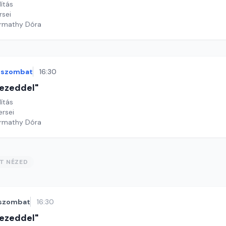
lítás
rsei
armathy Dóra
szombat
16:30
 kezeddel"
lítás
ersei
armathy Dóra
ST NÉZED
szombat
16:30
 kezeddel"