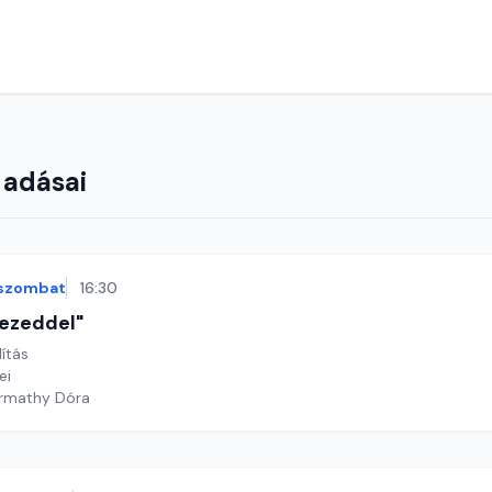
 adásai
szombat
16:30
 kezeddel"
lítás
ei
armathy Dóra