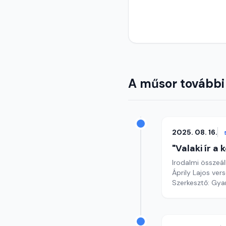
A műsor további
2025. 08. 16.
"Valaki ír a
Irodalmi összeál
Áprily Lajos vers
Szerkesztő: Gy