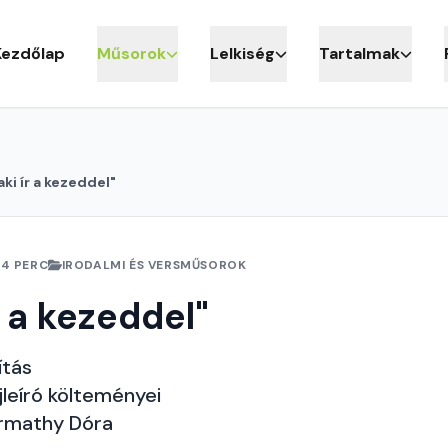
Kezdőlap
Műsorok
Lelkiség
Tartalmak
aki ír a kezeddel"
24 PERC
IRODALMI ÉS VERSMŰSOROK
r a kezeddel"
ítás
jleíró költeményei
armathy Dóra