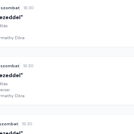
szombat
16:30
 kezeddel"
lítás
armathy Dóra
szombat
16:30
 kezeddel"
lítás
ersei
armathy Dóra
szombat
16:30
 kezeddel"