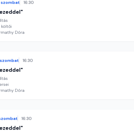
szombat
16:30
 kezeddel"
lítás
 költői
armathy Dóra
szombat
16:30
 kezeddel"
lítás
ersei
armathy Dóra
szombat
16:30
 kezeddel"