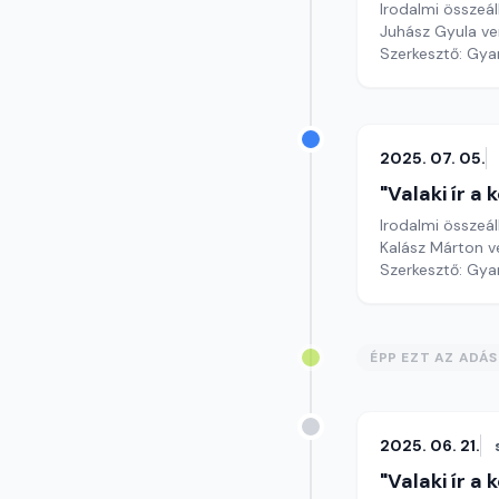
Irodalmi összeál
Juhász Gyula ve
Szerkesztő: Gy
2025. 07. 05.
"Valaki ír a
Irodalmi összeál
Kalász Márton v
Szerkesztő: Gy
ÉPP EZT AZ ADÁ
2025. 06. 21.
"Valaki ír a