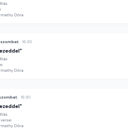
lítás
i
armathy Dóra
szombat
16:30
 kezeddel"
lítás
ei
armathy Dóra
szombat
16:30
 kezeddel"
lítás
versei
armathy Dóra