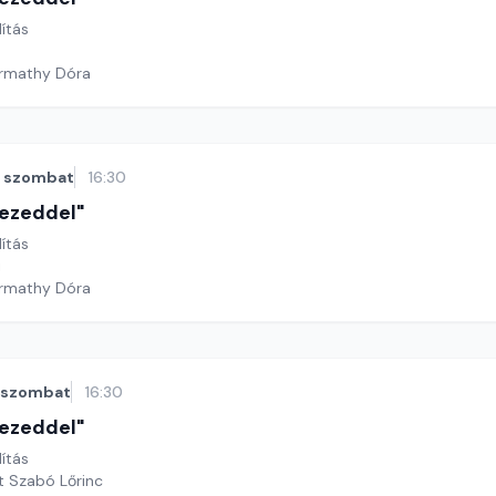
lítás
armathy Dóra
szombat
16:30
 kezeddel"
lítás
i
armathy Dóra
szombat
16:30
 kezeddel"
lítás
t Szabó Lőrinc