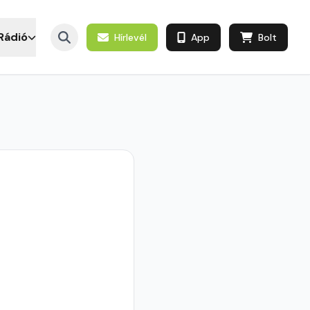
Rádió
Hírlevél
App
Bolt