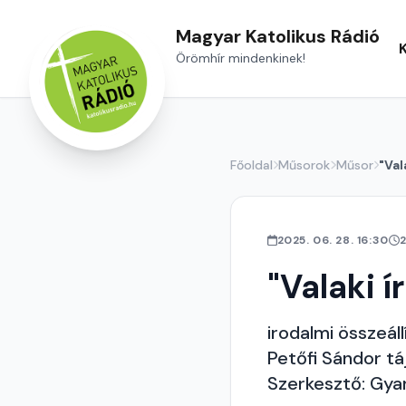
Magyar Katolikus Rádió
Örömhír mindenkinek!
Főoldal
Műsorok
Műsor
"Val
2025. 06. 28. 16:30
"Valaki í
irodalmi összeáll
Petőfi Sándor tá
Szerkesztő: Gy