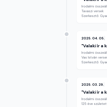
Irodalmi összeál
Tavaszi versek
Szerkesztő: Gy
2025. 04. 05.
"Valaki ír a
Irodalmi összeál
Vas István verse
Szerkesztő: Gy
2025. 03. 29.
"Valaki ír a
Irodalmi összeál
125 éve születet