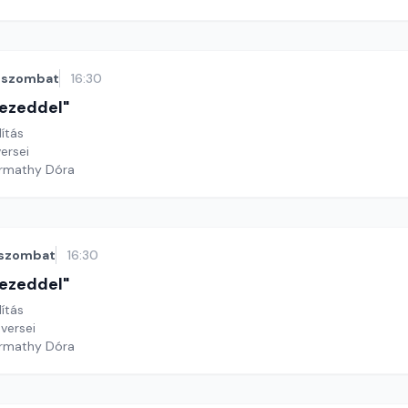
szombat
16:30
 kezeddel"
lítás
versei
armathy Dóra
szombat
16:30
 kezeddel"
lítás
versei
armathy Dóra