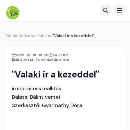
Főoldal
Műsorok
Műsor
"Valaki ír a kezeddel"
2025. 10. 18. 16:30
24 PERC
IRODALMI ÉS VERSMŰSOROK
"Valaki ír a kezeddel"
irodalmi összeállítás
Balassi Bálint versei
Szerkesztő: Gyarmathy Dóra