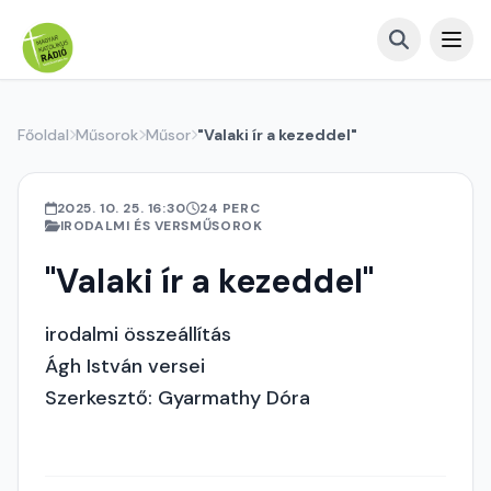
Főoldal
Műsorok
Műsor
"Valaki ír a kezeddel"
2025. 10. 25. 16:30
24 PERC
IRODALMI ÉS VERSMŰSOROK
"Valaki ír a kezeddel"
irodalmi összeállítás
Ágh István versei
Szerkesztő: Gyarmathy Dóra