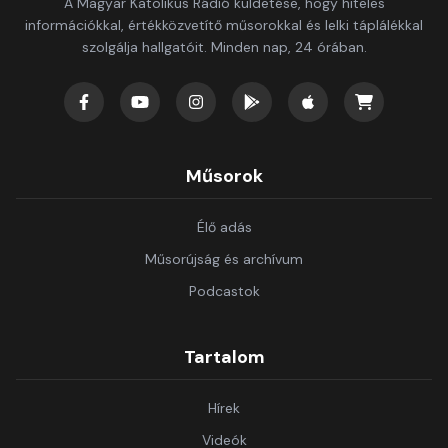
A Magyar Katolikus Rádió küldetése, hogy hiteles
információkkal, értékközvetítő műsorokkal és lelki táplálékkal
szolgálja hallgatóit. Minden nap, 24 órában.
Műsorok
Élő adás
Műsorújság és archívum
Podcastok
Tartalom
Hírek
Videók