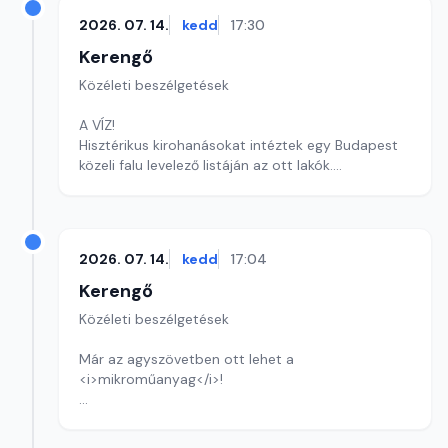
2026. 07. 14.
kedd
17:30
Kerengő
Közéleti beszélgetések
A VÍZ!
Hisztérikus kirohanásokat intéztek egy Budapest
közeli falu levelező listáján az ott lakók.
Szerkesztő: Sályi András
2026. 07. 14.
kedd
17:04
Kerengő
Közéleti beszélgetések
Már az agyszövetben ott lehet a
<i>mikroműanyag</i>!
Szerkesztő: Sályi András