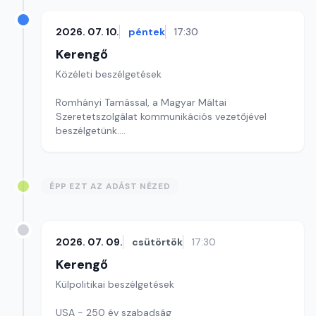
2026. 07. 10.
péntek
17:30
Kerengő
Közéleti beszélgetések
Romhányi Tamással, a Magyar Máltai
Szeretetszolgálat kommunikációs vezetőjével
beszélgetünk.
Szerkesztő: Sallai Éva
ÉPP EZT AZ ADÁST NÉZED
2026. 07. 09.
csütörtök
17:30
Kerengő
Külpolitikai beszélgetések
USA - 250 év szabadság