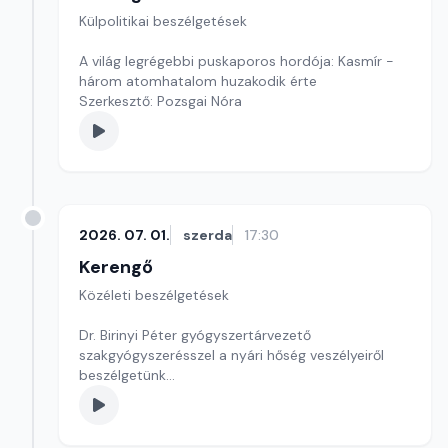
Külpolitikai beszélgetések
A világ legrégebbi puskaporos hordója: Kasmír -
három atomhatalom huzakodik érte
Szerkesztő: Pozsgai Nóra
2026. 07. 01.
szerda
17:30
Kerengő
Közéleti beszélgetések
Dr. Birinyi Péter gyógyszertárvezető
szakgyógyszerésszel a nyári hőség veszélyeiről
beszélgetünk
Szerkesztő: Sallai Éva