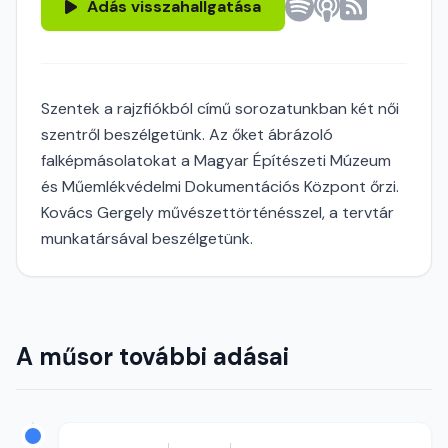
Adás visszahallgatása
Szentek a rajzfiókból című sorozatunkban két női
szentről beszélgetünk. Az őket ábrázoló
falképmásolatokat a Magyar Építészeti Múzeum
és Műemlékvédelmi Dokumentációs Központ őrzi.
Kovács Gergely művészettörténésszel, a tervtár
munkatársával beszélgetünk.
A műsor további adásai