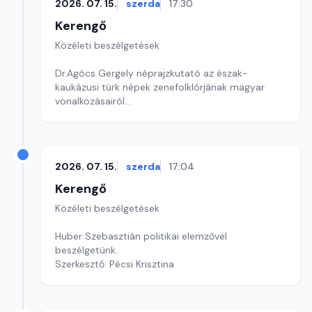
2026. 07. 15.
szerda
17:30
Kerengő
Közéleti beszélgetések
Dr.Agócs Gergely néprajzkutató az észak-
kaukázusi türk népek zenefolklórjának magyar
vonalkozásairól
Szerkesztő: Sallai Éva
2026. 07. 15.
szerda
17:04
Kerengő
Közéleti beszélgetések
Huber Szebasztián politikai elemzővel
beszélgetünk.
Szerkesztő: Pécsi Krisztina