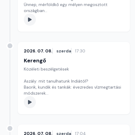
Ünnep, mérföldkő egy mélyen megosztott
országban
Szerkesztő: Pozsgai Nóra
2026. 07. 08.
szerda
17:30
Kerengő
Közéleti beszélgetések
Aszály: mit tanulhatunk Indiától?
Baorik, kundik és tankák: évezredes vízmegtartási
módszerek
Szerkesztő: Pozsgai Nóra
2026. 07. 08.
szerda
17:04