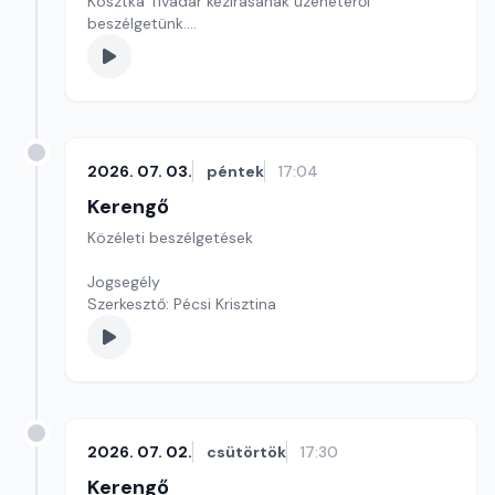
Kosztka Tivadar kézírásának üzenetéről
beszélgetünk.
Szerkesztő: Sallai Éva
2026. 07. 03.
péntek
17:04
Kerengő
Közéleti beszélgetések
Jogsegély
Szerkesztő: Pécsi Krisztina
2026. 07. 02.
csütörtök
17:30
Kerengő