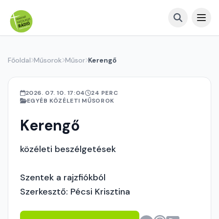
Főoldal
Műsorok
Műsor
Kerengő
2026. 07. 10. 17:04
24 PERC
EGYÉB KÖZÉLETI MŰSOROK
Kerengő
közéleti beszélgetések
Szentek a rajzfiókból
Szerkesztő: Pécsi Krisztina