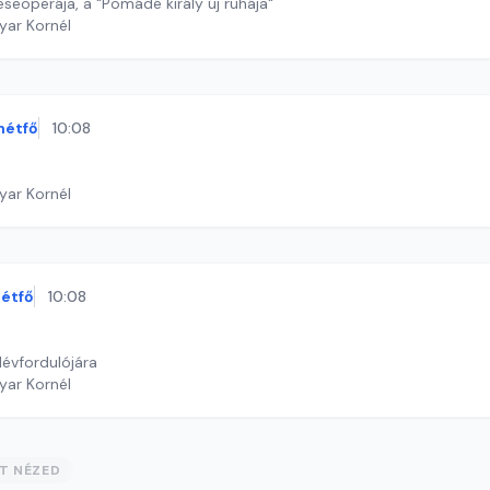
seoperája, a "Pomádé király új ruhája"
yar Kornél
hétfő
10:08
yar Kornél
étfő
10:08
lévfordulójára
yar Kornél
ST NÉZED