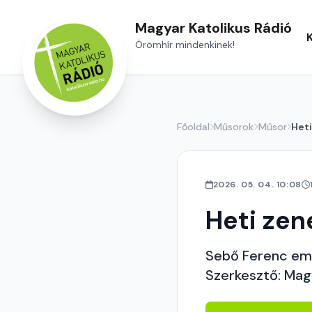
Magyar Katolikus Rádió
Örömhír mindenkinek!
Főoldal
Műsorok
Műsor
Heti
2026. 05. 04. 10:08
Heti zen
Sebő Ferenc em
Szerkesztő: Mag