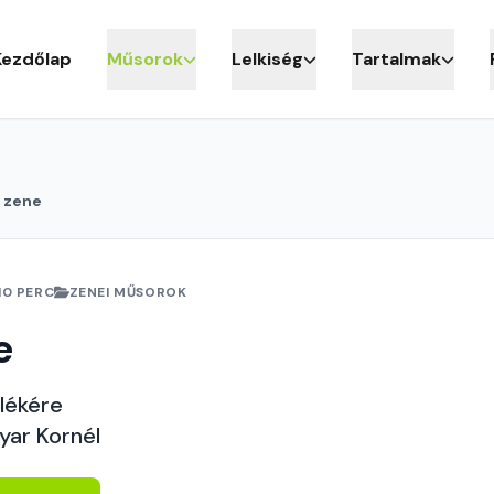
Kezdőlap
Műsorok
Lelkiség
Tartalmak
 zene
10 PERC
ZENEI MŰSOROK
e
lékére
yar Kornél