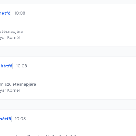
hétfő
10:08
etésnapjára
yar Kornél
hétfő
10:08
n születésnapjára
yar Kornél
hétfő
10:08