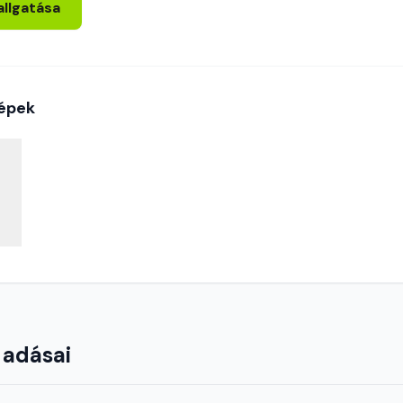
allgatása
épek
 adásai