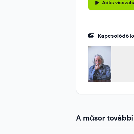
Adás visszah
Kapcsolódó k
A műsor további