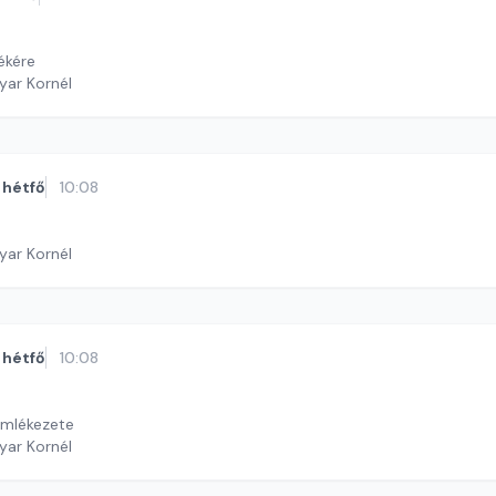
ékére
yar Kornél
hétfő
10:08
yar Kornél
hétfő
10:08
emlékezete
yar Kornél