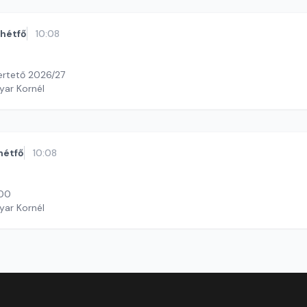
hétfő
10:08
ertető 2026/27
yar Kornél
hétfő
10:08
100
yar Kornél