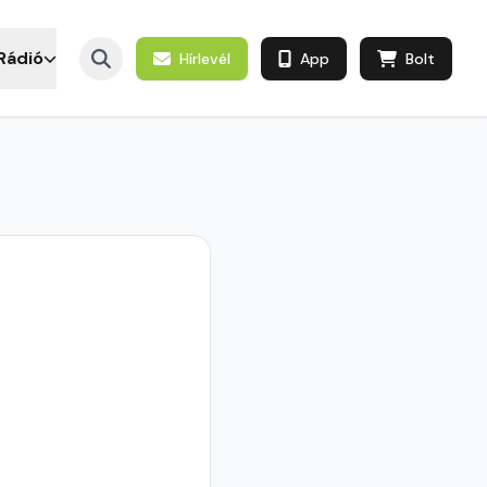
Rádió
Hírlevél
App
Bolt