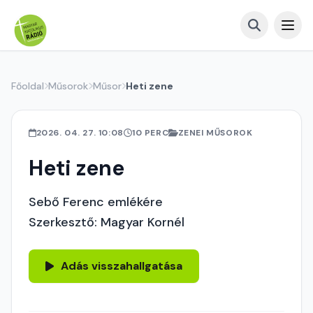
Főoldal
Műsorok
Műsor
Heti zene
2026. 04. 27. 10:08
10 PERC
ZENEI MŰSOROK
Heti zene
Sebő Ferenc emlékére
Szerkesztő: Magyar Kornél
Adás visszahallgatása