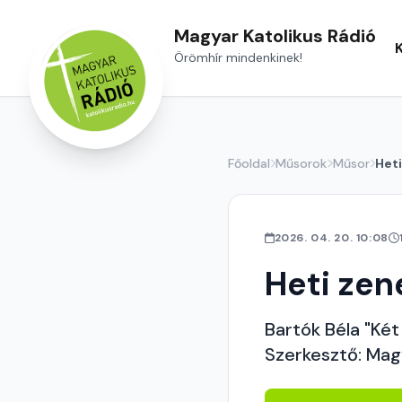
Magyar Katolikus Rádió
Örömhír mindenkinek!
Főoldal
Műsorok
Műsor
Heti
2026. 04. 20. 10:08
Heti zen
Bartók Béla "Két
Szerkesztő: Mag