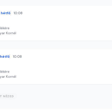
hétfő
10:08
lékére
yar Kornél
hétfő
10:08
lékére
yar Kornél
ST NÉZED