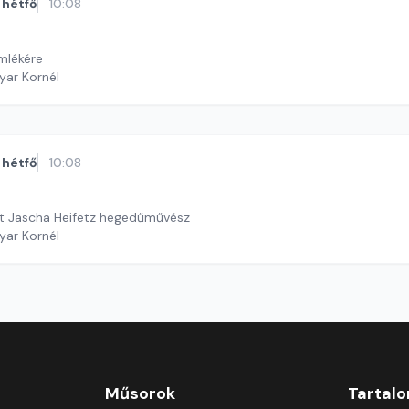
hétfő
10:08
mlékére
yar Kornél
hétfő
10:08
tt Jascha Heifetz hegedűművész
yar Kornél
Műsorok
Tartal