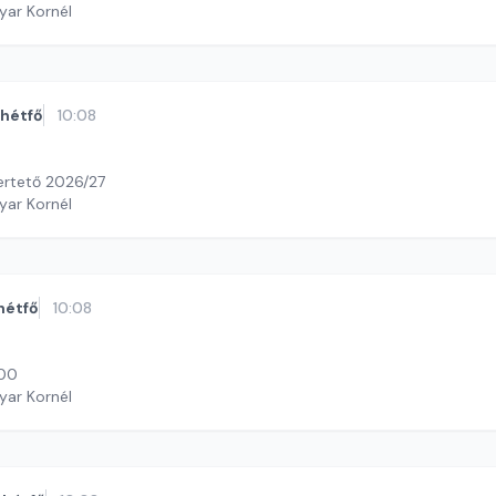
yar Kornél
hétfő
10:08
ertető 2026/27
yar Kornél
hétfő
10:08
100
yar Kornél