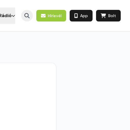
Rádió
Hírlevél
App
Bolt