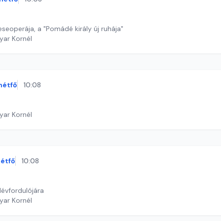
seoperája, a "Pomádé király új ruhája"
yar Kornél
hétfő
10:08
yar Kornél
étfő
10:08
lévfordulójára
yar Kornél