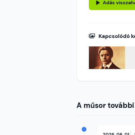
Adás visszah
Kapcsolódó k
A műsor további
2026. 06. 01.