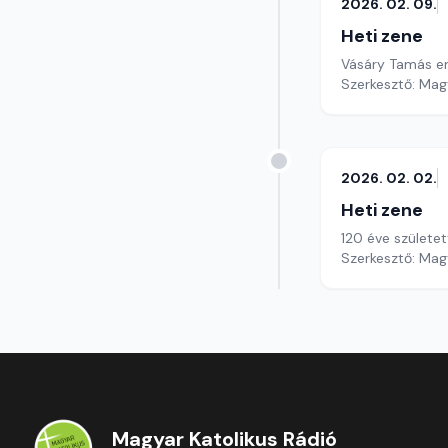
2026. 02. 09.
Heti zene
Vásáry Tamás e
Szerkesztő: Mag
2026. 02. 02.
Heti zene
120 éve születe
Szerkesztő: Mag
Magyar Katolikus Rádió