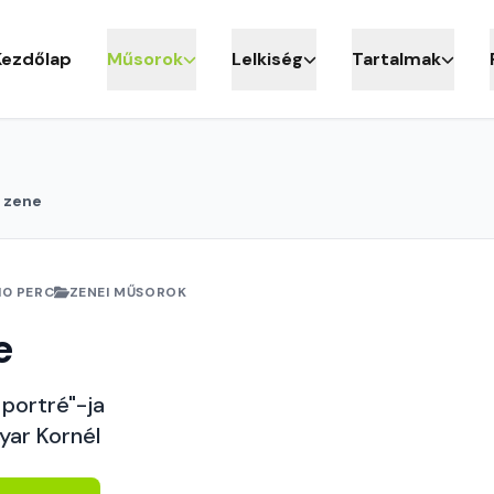
Kezdőlap
Műsorok
Lelkiség
Tartalmak
 zene
10 PERC
ZENEI MŰSOROK
e
 portré"-ja
yar Kornél