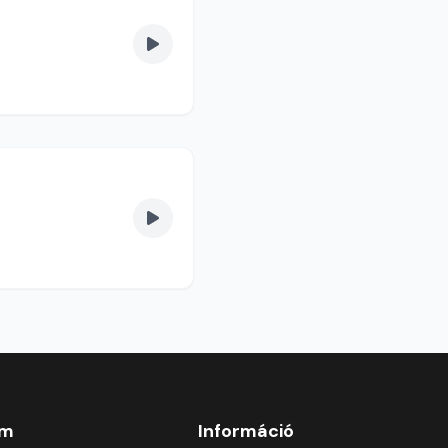
om
Információ