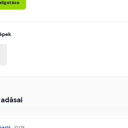
allgatása
épek
 adásai
hétfő
10:08