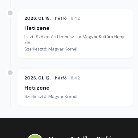
2026. 01. 19.
hétfő
8:42
Heti zene
Liszt: Szózat és Himnusz - a Magyar Kultúra Napja
elé
Szerkesztő: Magyar Kornél
2026. 01. 12.
hétfő
8:42
Heti zene
Szerkesztő: Magyar Kornél