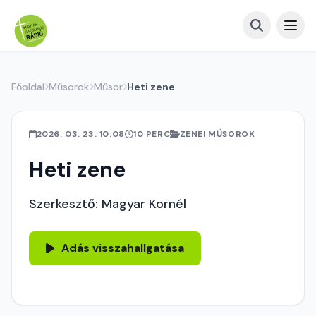
Főoldal
Műsorok
Műsor
Heti zene
2026. 03. 23. 10:08
10 PERC
ZENEI MŰSOROK
Heti zene
Szerkesztő: Magyar Kornél
Adás visszahallgatása