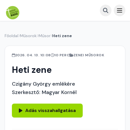
Főoldal
Műsorok
Műsor
Heti zene
2026. 04. 13. 10:08
10 PERC
ZENEI MŰSOROK
Heti zene
Czigány György emlékére
Szerkesztő: Magyar Kornél
Adás visszahallgatása