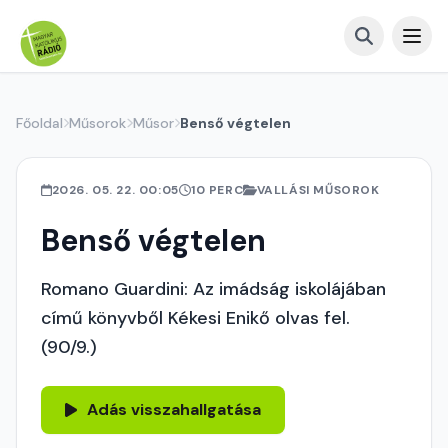
Főoldal
Műsorok
Műsor
Benső végtelen
2026. 05. 22. 00:05
10 PERC
VALLÁSI MŰSOROK
Benső végtelen
Romano Guardini: Az imádság iskolájában
című könyvből Kékesi Enikő olvas fel.
(90/9.)
Adás visszahallgatása