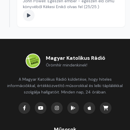
John Powell: Egészen ember - egészen élő című
könyvéből Kékesi Enikő olvas fel (25/25.)
Magyar Katolikus Rádió
Örömhír mindenkinek!
A Magyar Katolikus Rádió küldetése, hogy hiteles
információkkal, értékközvetítő műsorokkal és lelki táplálékkal
szolgálja hallgatóit. Minden nap, 24 órában.
Műsorok