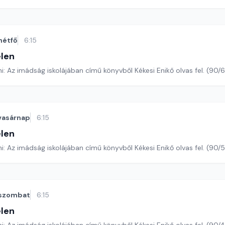
hétfő
6:15
len
Romano Guardini: Az imádság iskolájában című könyvből Kékesi Enikő ol
vasárnap
6:15
len
Romano Guardini: Az imádság iskolájában című könyvből Kékesi Enikő o
szombat
6:15
len