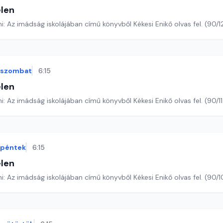
len
Romano Guardini: Az imádság iskolájában című könyvből Kékesi Eni
szombat
6:15
len
Romano Guardini: Az imádság iskolájában című könyvből Kékesi Enikő olv
péntek
6:15
len
Romano Guardini: Az imádság iskolájában című könyvből Kékesi En