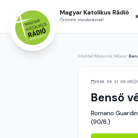
Magyar Katolikus Rádió
Örömhír mindenkinek!
Főoldal
Műsorok
Műsor
Ben
2026. 05. 21. 00:05
Benső v
Romano Guardini:
(90/8.)