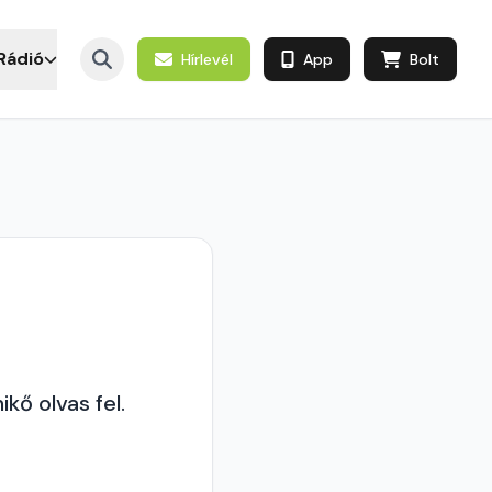
Rádió
Hírlevél
App
Bolt
kő olvas fel.