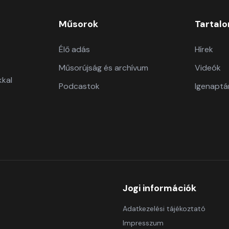
Műsorok
Tartal
Élő adás
Hírek
Műsorújság és archívum
Videók
kkal
Podcastok
Igenaptá
Jogi információk
Adatkezelési tájékoztató
Impresszum