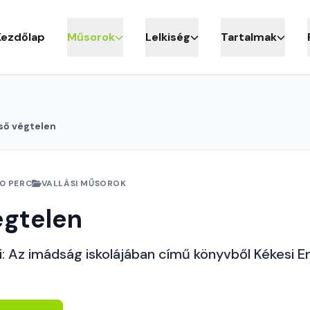
Kezdőlap
Műsorok
Lelkiség
Tartalmak
ső végtelen
10 PERC
VALLÁSI MŰSOROK
égtelen
 Az imádság iskolájában című könyvből Kékesi Eni