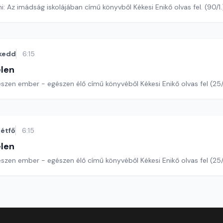
Romano Guardini: Az imádság iskolájában című könyvből Kékesi Enikő olvas fel
kedd
6:15
len
észen ember - egészen élő című könyvéből Kékesi Enikő olvas fel (25
étfő
6:15
len
észen ember - egészen élő című könyvéből Kékesi Enikő olvas fel (25