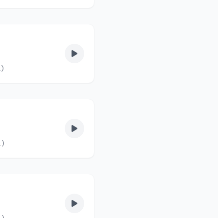
vas fel. (90/6.)
lvas fel. (90/5.)