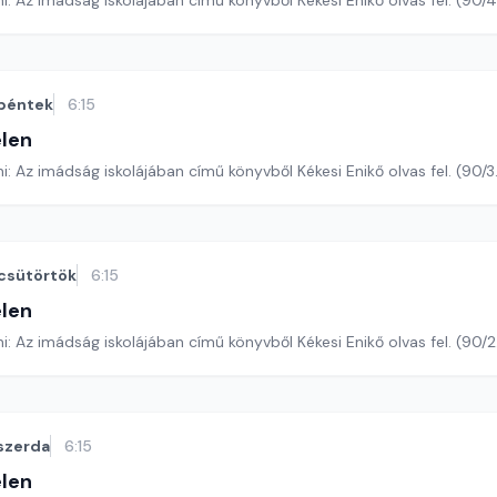
Romano Guardini: Az imádság iskolájában című könyvből Kékesi Enikő o
péntek
6:15
len
Romano Guardini: Az imádság iskolájában című könyvből Kékesi Enikő olva
csütörtök
6:15
len
Romano Guardini: Az imádság iskolájában című könyvből Kékesi Enikő ol
szerda
6:15
len