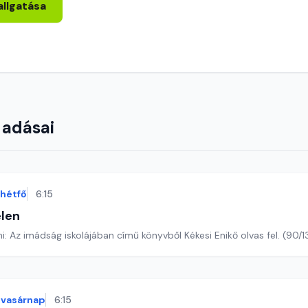
allgatása
 adásai
hétfő
6:15
len
Romano Guardini: Az imádság iskolájában című könyvből Kékesi Eni
vasárnap
6:15