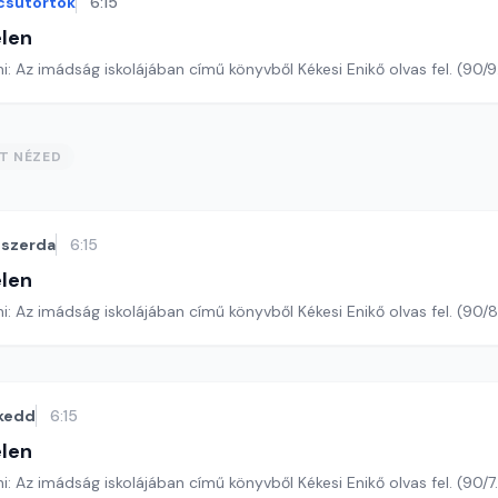
csütörtök
6:15
len
Romano Guardini: Az imádság iskolájában című könyvből Kékesi Enikő ol
ST NÉZED
szerda
6:15
len
Romano Guardini: Az imádság iskolájában című könyvből Kékesi Enikő o
kedd
6:15
len
Romano Guardini: Az imádság iskolájában című könyvből Kékesi Enikő olvas 