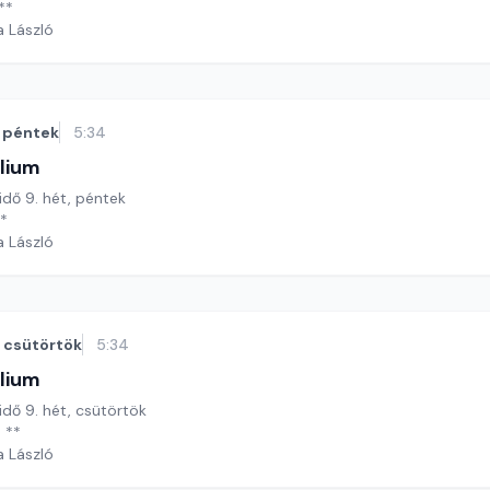
**
a László
péntek
5:34
lium
 idő 9. hét, péntek
**
a László
csütörtök
5:34
lium
 idő 9. hét, csütörtök
 **
a László