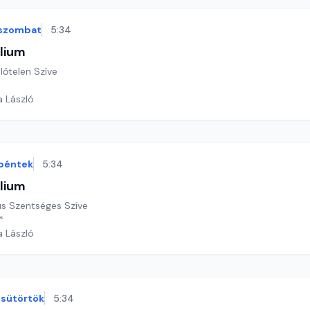
szombat
5:34
lium
lőtelen Szíve
a László
péntek
5:34
lium
an év, Jézus Szentséges Szíve
*
a László
sütörtök
5:34