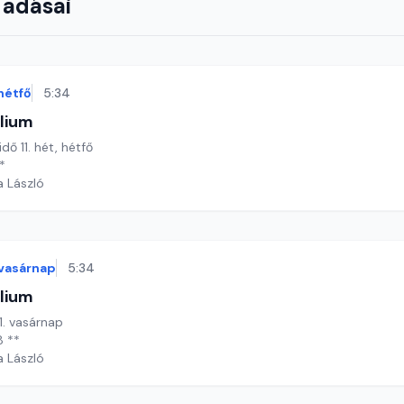
 adásai
hétfő
5:34
lium
idő 11. hét, hétfő
*
a László
vasárnap
5:34
lium
11. vasárnap
8 **
a László