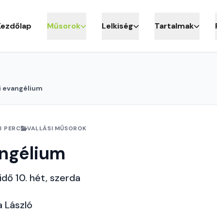
Kezdőlap
Műsorok
Lelkiség
Tartalmak
i evangélium
3 PERC
VALLÁSI MŰSOROK
angélium
idő 10. hét, szerda
a László