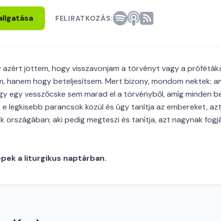
allgatása
FELIRATKOZÁS:
 azért jöttem, hogy visszavonjam a törvényt vagy a prófétáka
 hanem hogy beteljesítsem. Mert bizony, mondom nektek: amí
vagy egy vesszőcske sem marad el a törvényből, amíg minden be
y e legkisebb parancsok közül és úgy tanítja az embereket, az
ek országában; aki pedig megteszi és tanítja, azt nagynak fogj
ek a liturgikus naptárban.