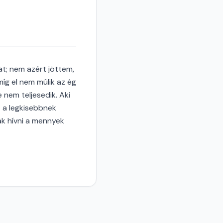
t; nem azért jöttem,
g el nem múlik az ég
 nem teljesedik. Aki
t a legkisebbnek
ák hívni a mennyek