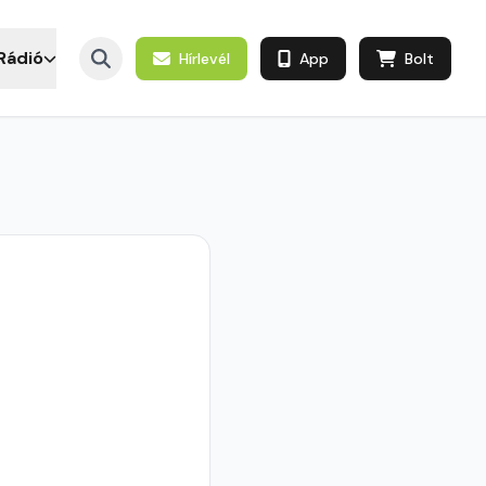
Rádió
Hírlevél
App
Bolt