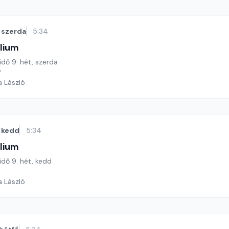
szerda
5:34
lium
idő 9. hét, szerda
*
a László
kedd
5:34
lium
 idő 9. hét, kedd
a László