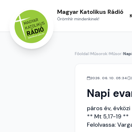
Magyar Katolikus Rádió
Örömhír mindenkinek!
Főoldal
Műsorok
Műsor
Nap
2026. 06. 10. 05:34
Napi ev
páros év, évközi 
** Mt 5,17-19 **
Felolvassa: Varg