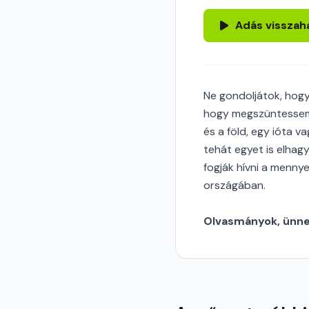
Adás visszah
Ne gondoljátok, hogy
hogy megszüntessem,
és a föld, egy ióta 
tehát egyet is elhag
fogják hívni a menny
országában.
Olvasmányok, ünnep