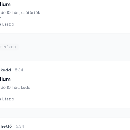
lium
idő 10. hét, csütörtök
*
a László
ST NÉZED
kedd
5:34
lium
idő 10. hét, kedd
a László
hétfő
5:34