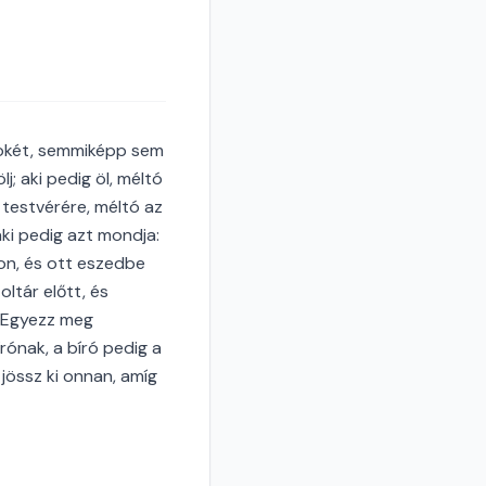
usokét, semmiképp sem
; aki pedig öl, méltó
k testvérére, méltó az
 aki pedig azt mondja:
ron, és ott eszedbe
ltár előtt, és
. Egyezz meg
rónak, a bíró pedig a
össz ki onnan, amíg