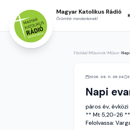
Magyar Katolikus Rádió
Örömhír mindenkinek!
Főoldal
Műsorok
Műsor
Nap
2026. 06. 11. 05:34
3
Napi ev
páros év, évközi 
** Mt 5,20-26 *
Felolvassa: Varg