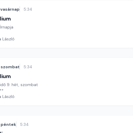
vasárnap
5:34
lium
 Úrnapja
a László
szombat
5:34
lium
 idő 9. hét, szombat
**
a László
péntek
5:34