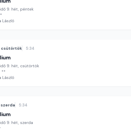
lium
 idő 9. hét, péntek
**
a László
csütörtök
5:34
lium
 idő 9. hét, csütörtök
 **
a László
szerda
5:34
lium
idő 9. hét, szerda
*