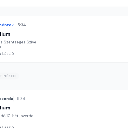
péntek
5:34
lium
an év, Jézus Szentséges Szíve
*
a László
ST NÉZED
szerda
5:34
lium
idő 10. hét, szerda
a László