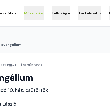
Kezdőlap
Műsorok
Lelkiség
Tartalmak
i evangélium
 PERC
VALLÁSI MŰSOROK
angélium
idő 10. hét, csütörtök
*
a László