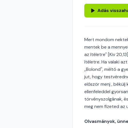
Adás visszah
Mert mondom nektek: 
mentek be a mennyek 
az ítéletre'' [Kiv 20
ítéletre. Ha valaki az
,,Bolond'', méltó a 
jut, hogy testvéredn
először menj , békülj
ellenfeleddel gyorsan
törvényszolgának, é
meg nem fizeted az ut
Olvasmányok, ünnep