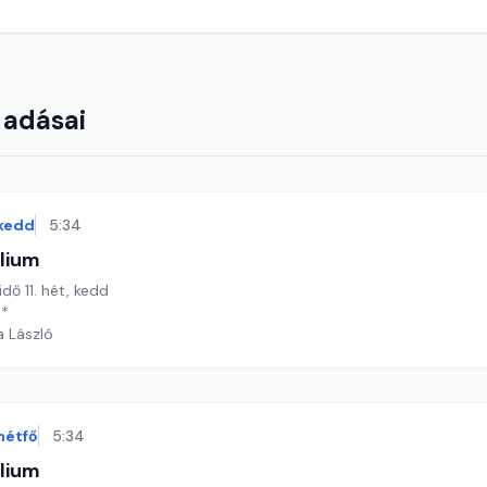
 adásai
kedd
5:34
lium
idő 11. hét, kedd
**
a László
hétfő
5:34
lium