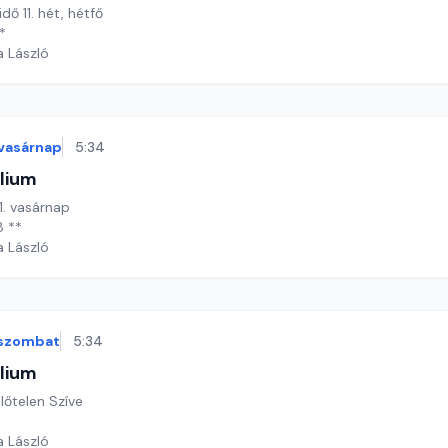
idő 11. hét, hétfő
*
a László
vasárnap
5:34
lium
11. vasárnap
8 **
a László
szombat
5:34
lium
lőtelen Szíve
a László