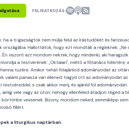
allgatása
FELIRATKOZÁS:
ha a ti igazságtok nem múlja felül az írástudókét és farize
országába. Hallottátok, hogy ezt mondták a régieknek: ,,Ne ölj
,13]. Én viszont azt mondom nektek, hogy mindenki, aki haragszi
t mondja a testvérének: ,,Oktalan'', méltó a főtanács ítéletére;
gyehenna tüzére. Amikor tehát fölajánlod adományodat az oltá
ek valami panasza van ellened: hagyd ott az adományodat az o
 ki testvéreddel, s csak akkor menj, és ajánld föl adományodat
, amíg vele vagy az úton; nehogy ellenfeled átadjon téged a bí
s börtönbe vessenek. Bizony, mondom neked, semmiképp sem j
olsó fillért.
ek a liturgikus naptárban.