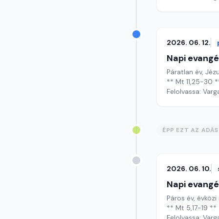
2026. 06. 12.
Napi evangé
Páratl
** Mt 11,25-30 *
Felolvassa: Varg
ÉPP EZT AZ ADÁ
2026. 06. 10.
Napi evangé
Páros év, évközi 
** Mt 5,17-19 **
Felolvassa: Varg