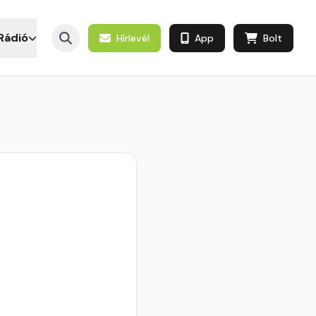
Rádió
Hírlevél
App
Bolt