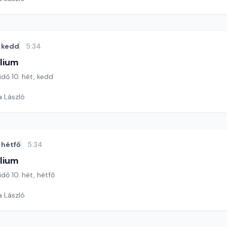
kedd
5:34
lium
idő 10. hét, kedd
a László
hétfő
5:34
lium
idő 10. hét, hétfő
a László