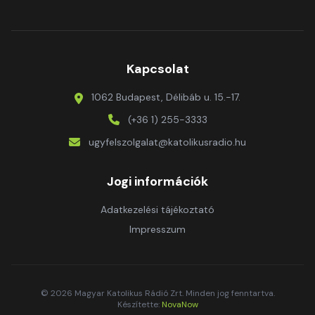
Kapcsolat
1062 Budapest, Délibáb u. 15.-17.
(+36 1) 255-3333
ugyfelszolgalat@katolikusradio.hu
Jogi információk
Adatkezelési tájékoztató
Impresszum
© 2026 Magyar Katolikus Rádió Zrt. Minden jog fenntartva.
Készítette:
NovaNow