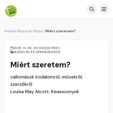
Főoldal
Műsorok
Műsor
Miért szeretem?
2025. 11. 06. 20:04
10 PERC
IRODALMI ÉS VERSMŰSOROK
Miért szeretem?
vallomások irodalomról, művekről,
szerzőkről
Louisa May Alcott: Kisasszonyok