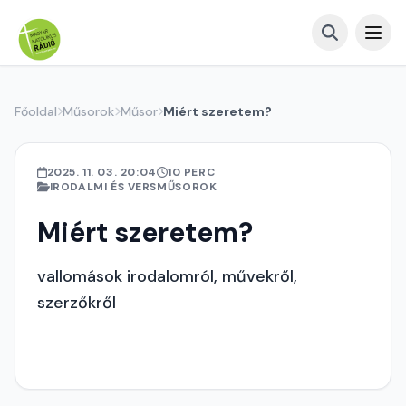
Főoldal
Műsorok
Műsor
Miért szeretem?
2025. 11. 03. 20:04
10 PERC
IRODALMI ÉS VERSMŰSOROK
Miért szeretem?
vallomások irodalomról, művekről,
szerzőkről