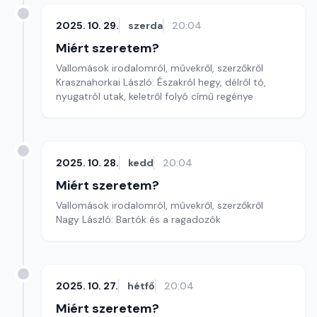
2025. 10. 29.
szerda
20:04
Miért szeretem?
Vallomások irodalomról, művekről, szerzőkről
Krasznahorkai László: Északról hegy, délről tó,
nyugatról utak, keletről folyó című regénye
2025. 10. 28.
kedd
20:04
Miért szeretem?
Vallomások irodalomról, művekről, szerzőkről
Nagy László: Bartók és a ragadozók
2025. 10. 27.
hétfő
20:04
Miért szeretem?