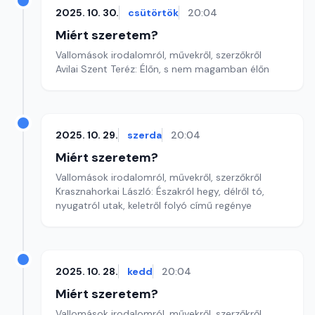
2025. 10. 30.
csütörtök
20:04
Miért szeretem?
Vallomások irodalomról, művekről, szerzőkről
Avilai Szent Teréz: Élőn, s nem magamban élőn
2025. 10. 29.
szerda
20:04
Miért szeretem?
Vallomások irodalomról, művekről, szerzőkről
Krasznahorkai László: Északról hegy, délről tó,
nyugatról utak, keletről folyó című regénye
2025. 10. 28.
kedd
20:04
Miért szeretem?
Vallomások irodalomról, művekről, szerzőkről