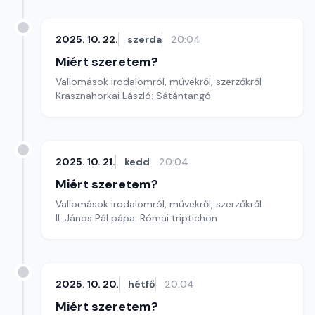
2025. 10. 22.
szerda
20:04
Miért szeretem?
Vallomások irodalomról, művekről, szerzőkről
Krasznahorkai László: Sátántangó
2025. 10. 21.
kedd
20:04
Miért szeretem?
Vallomások irodalomról, művekről, szerzőkről
II. János Pál pápa: Római triptichon
2025. 10. 20.
hétfő
20:04
Miért szeretem?