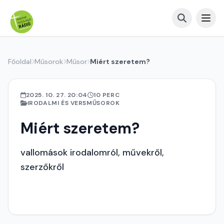
Főoldal
Műsorok
Műsor
Miért szeretem?
2025. 10. 27. 20:04
10 PERC
IRODALMI ÉS VERSMŰSOROK
Miért szeretem?
vallomások irodalomról, művekről,
szerzőkről