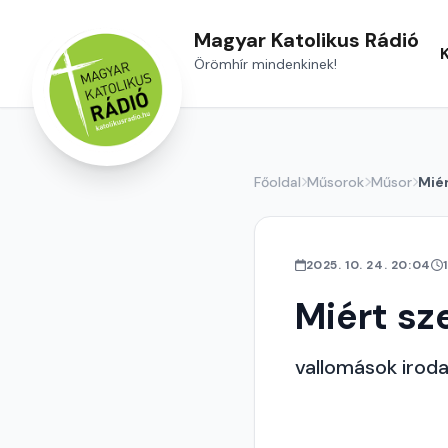
Magyar Katolikus Rádió
Örömhír mindenkinek!
Főoldal
Műsorok
Műsor
Mié
2025. 10. 24. 20:04
Miért s
vallomások iroda