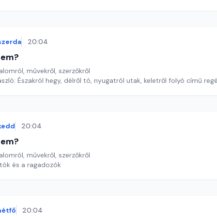
szerda
20:04
etem?
lomról, művekről, szerzőkről
szló: Északról hegy, délről tó, nyugatról utak, keletről folyó című reg
kedd
20:04
etem?
lomról, művekről, szerzőkről
rtók és a ragadozók
hétfő
20:04