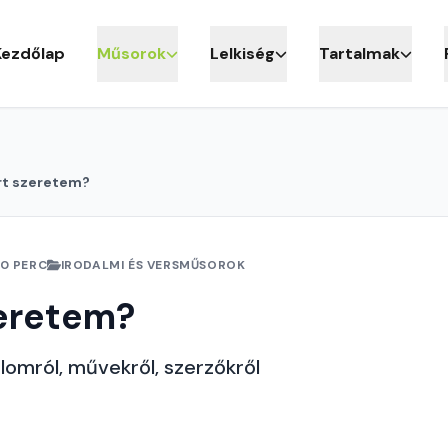
Kezdőlap
Műsorok
Lelkiség
Tartalmak
rt szeretem?
10 PERC
IRODALMI ÉS VERSMŰSOROK
zeretem?
lomról, művekről, szerzőkről