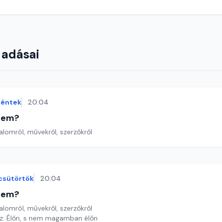
 adásai
éntek
20:04
etem?
lomról, művekről, szerzőkről
csütörtök
20:04
etem?
lomról, művekről, szerzőkről
réz: Élőn, s nem magamban élőn