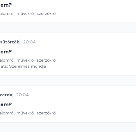
etem?
lomról, művekről, szerzőkről
sütörtök
20:04
etem?
lomról, művekről, szerzőkről
Yeats: Szerelmes mondja
zerda
20:04
etem?
lomról, művekről, szerzőkről