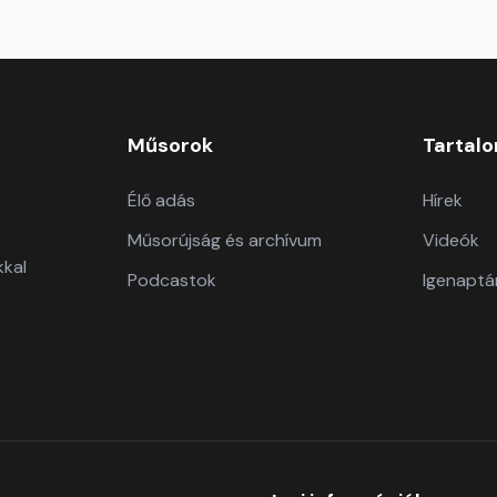
Műsorok
Tartal
Élő adás
Hírek
Műsorújság és archívum
Videók
kkal
Podcastok
Igenaptá