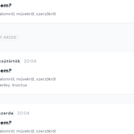
etem?
lomról, művekről, szerzőkről
ST NÉZED
csütörtök
20:04
etem?
lomról, művekről, szerzőkről
enley: Invictus
szerda
20:04
etem?
lomról, művekről, szerzőkről