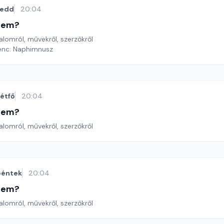
kedd
20:04
etem?
lomról, művekről, szerzőkről
renc: Naphimnusz
étfő
20:04
etem?
lomról, művekről, szerzőkről
péntek
20:04
etem?
lomról, művekről, szerzőkről