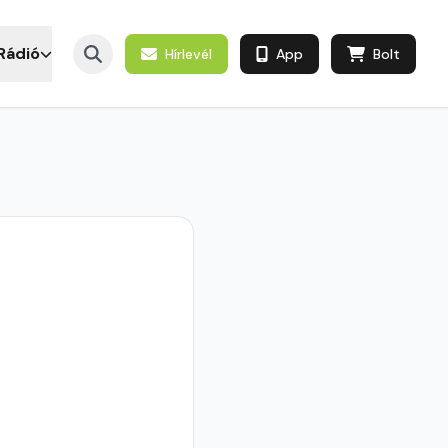
Rádió
Hírlevél
App
Bolt