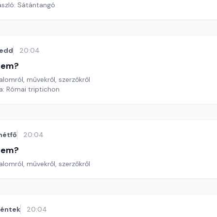
ászló: Sátántangó
edd
20:04
etem?
lomról, művekről, szerzőkről
pa: Római triptichon
hétfő
20:04
etem?
lomról, művekről, szerzőkről
éntek
20:04