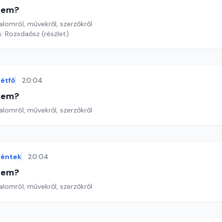
etem?
lomról, művekről, szerzőkről
: Rozsdaősz (részlet)
étfő
20:04
etem?
lomról, művekről, szerzőkről
éntek
20:04
etem?
lomról, művekről, szerzőkről