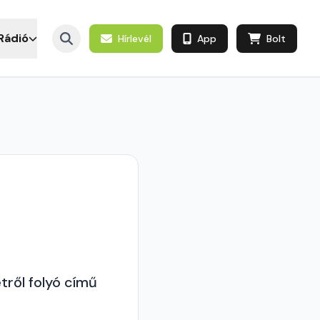
Rádió
Hírlevél
App
Bolt
etről folyó című