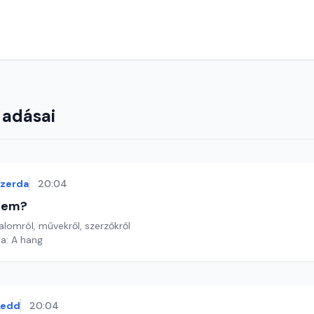
 adásai
szerda
20:04
etem?
lomról, művekről, szerzőkről
a: A hang
kedd
20:04