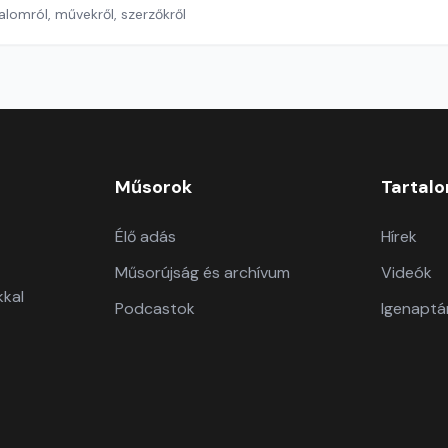
lomról, művekről, szerzőkről
Műsorok
Tartal
Élő adás
Hírek
Műsorújság és archívum
Videók
kkal
Podcastok
Igenaptá