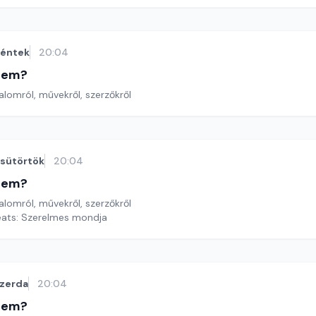
éntek
20:04
etem?
lomról, művekről, szerzőkről
sütörtök
20:04
etem?
lomról, művekről, szerzőkről
Yeats: Szerelmes mondja
zerda
20:04
etem?