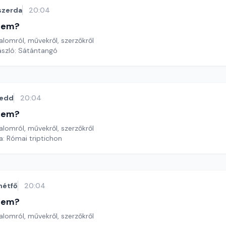
szerda
20:04
etem?
lomról, művekről, szerzőkről
ászló: Sátántangó
edd
20:04
etem?
lomról, művekről, szerzőkről
pa: Római triptichon
hétfő
20:04
etem?
lomról, művekről, szerzőkről