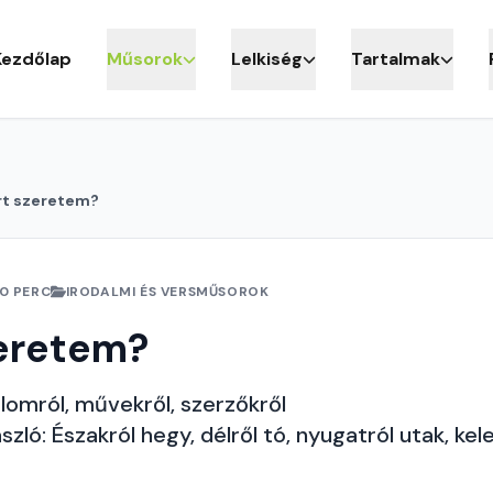
Kezdőlap
Műsorok
Lelkiség
Tartalmak
rt szeretem?
10 PERC
IRODALMI ÉS VERSMŰSOROK
zeretem?
lomról, művekről, szerzőkről
zló: Északról hegy, délről tó, nyugatról utak, kel