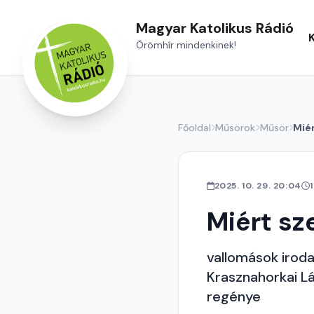
Magyar Katolikus Rádió
Örömhír mindenkinek!
Főoldal
Műsorok
Műsor
Mié
2025. 10. 29. 20:04
Miért s
vallomások iroda
Krasznahorkai Lás
regénye