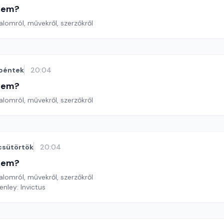
etem?
lomról, művekről, szerzőkről
péntek
20:04
etem?
lomról, művekről, szerzőkről
csütörtök
20:04
etem?
lomról, művekről, szerzőkről
enley: Invictus