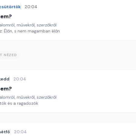
csütörtök
20:04
etem?
lomról, művekről, szerzőkről
réz: Élőn, s nem magamban élőn
ST NÉZED
kedd
20:04
etem?
lomról, művekről, szerzőkről
rtók és a ragadozók
hétfő
20:04