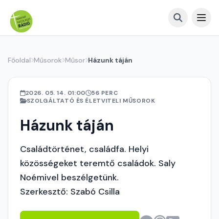
Főoldal
Műsorok
Műsor
Házunk táján
2026. 05. 14. 01:00
56 PERC
SZOLGÁLTATÓ ÉS ÉLETVITELI MŰSOROK
Házunk táján
Családtörténet, családfa. Helyi
közösségeket teremtő családok. Saly
Noémivel beszélgetünk.
Szerkesztő: Szabó Csilla