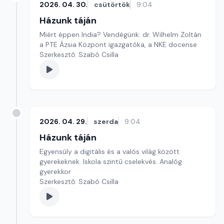
2026. 04. 30.
csütörtök
9:04
Házunk táján
Miért éppen India? Vendégünk: dr. Wilhelm Zoltán
a PTE Ázsia Központ igazgatóka, a NKE docense
Szerkesztő: Szabó Csilla
2026. 04. 29.
szerda
9:04
Házunk táján
Egyensúly a digitális és a valós világ között
gyerekeknek. Iskola szintű cselekvés. Analóg
gyerekkor
Szerkesztő: Szabó Csilla