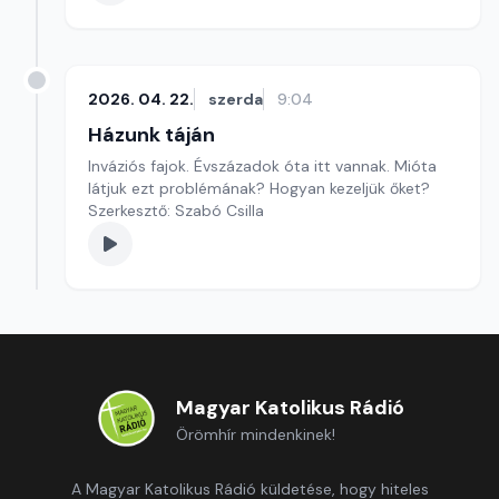
2026. 04. 22.
szerda
9:04
Házunk táján
Inváziós fajok. Évszázadok óta itt vannak. Mióta
látjuk ezt problémának? Hogyan kezeljük őket?
Szerkesztő: Szabó Csilla
Magyar Katolikus Rádió
Örömhír mindenkinek!
A Magyar Katolikus Rádió küldetése, hogy hiteles