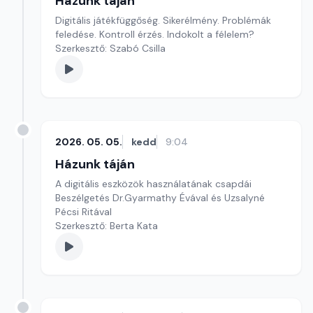
Házunk táján
Digitális játékfüggőség. Sikerélmény. Problémák
feledése. Kontroll érzés. Indokolt a félelem?
Szerkesztő: Szabó Csilla
2026. 05. 05.
kedd
9:04
Házunk táján
A digitális eszközök használatának csapdái
Beszélgetés Dr.Gyarmathy Évával és Uzsalyné
Pécsi Ritával
Szerkesztő: Berta Kata