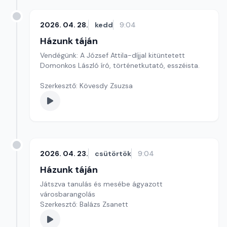
2026. 04. 28.
kedd
9:04
Házunk táján
Vendégünk: A József Attila-díjjal kitüntetett
Domonkos László író, történetkutató, esszéista.
Szerkesztő: Kövesdy Zsuzsa
2026. 04. 23.
csütörtök
9:04
Házunk táján
Játszva tanulás és mesébe ágyazott
városbarangolás
Szerkesztő: Balázs Zsanett