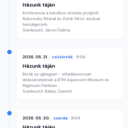
Házunk táján
Konferencia a katolikus oktatás jövőjéről
Rubovszky Ritával és Zsódi Viktor atyával
beszélgetünk.
Szerkesztő: Jánosi Dalma
2026. 05. 21.
csütörtök
9:04
Házunk táján
Betűk az ujjbegyen - előadássorozat
látássérülteknek a BTM Aquincumi Múzeum és
Régészeti Parkban
Szerkesztő: Balázs Zsanett
2026. 05. 20.
szerda
9:04
Házunk táján