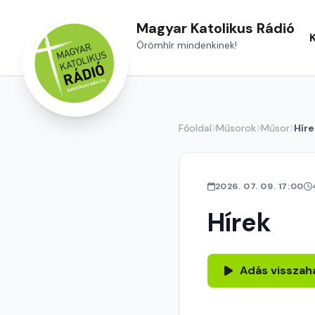
Magyar Katolikus Rádió
Örömhír mindenkinek!
Főoldal
Műsorok
Műsor
Híre
2026. 07. 09. 17:00
Hírek
Adás visszah