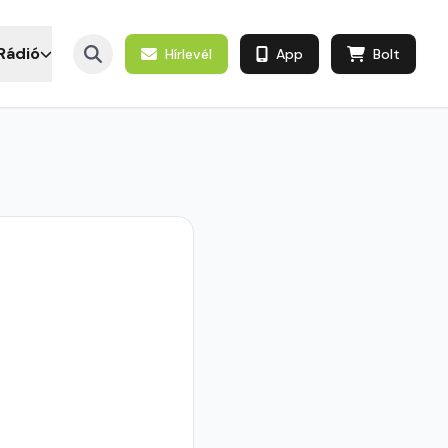
Rádió
Hírlevél
App
Bolt