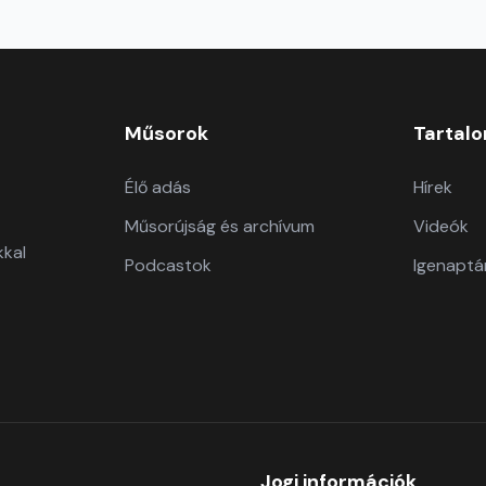
Műsorok
Tartal
Élő adás
Hírek
Műsorújság és archívum
Videók
kkal
Podcastok
Igenaptá
Jogi információk