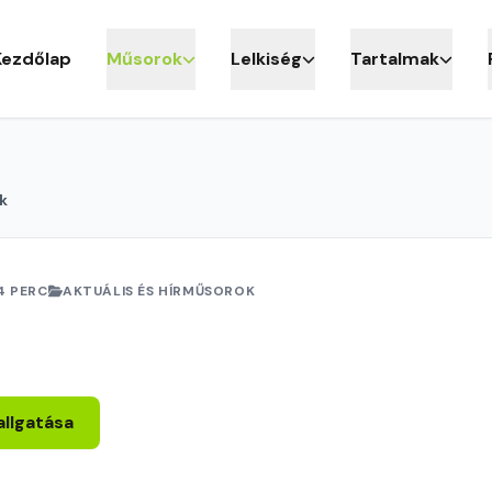
Kezdőlap
Műsorok
Lelkiség
Tartalmak
k
4 PERC
AKTUÁLIS ÉS HÍRMŰSOROK
allgatása